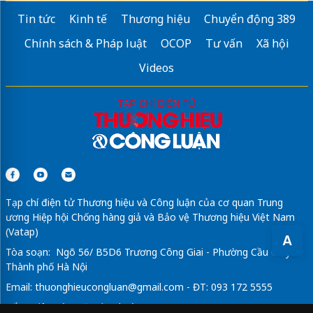
Tin tức
Kinh tế
Thương hiệu
Chuyển động 389
Chính sách & Pháp luật
OCOP
Tư vấn
Xã hội
Videos
Tạp chí điện tử Thương hiệu và Công luận của cơ quan Trung
ương Hiệp hội Chống hàng giả và Bảo vệ Thương hiệu Việt Nam
(Vatap)
A
Tòa soạn: Ngõ 56/ B5D6 Trương Công Giai - Phường Cầu Giấy -
Thành phố Hà Nội
Email:
thuonghieucongluan@gmail.com
- ĐT: 093 172 5555
Tổng Biên Tập: Vũ Đức Thuận