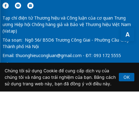
Tạp chí điện tử Thương hiệu và Công luận của cơ quan Trung
ương Hiệp hội Chống hàng giả và Bảo vệ Thương hiệu Việt Nam
(Vatap)
A
Tòa soạn: Ngõ 56/ B5D6 Trương Công Giai - Phường Cầu Giấy -
Thành phố Hà Nội
Email:
thuonghieucongluan@gmail.com
- ĐT: 093 172 5555
Tổng Biên Tập: Vũ Đức Thuận
Chúng tôi sử dụng Cookie để cung cấp dịch vụ của
Giấy phép hoạt động báo chí điện tử số 64/GP-BTTTT do Bộ
chúng tôi và nâng cao trải nghiệm của bạn. Bằng cách
OK
Thông tin và Truyền thông cấp ngày 21/2/2020.
sử dụng trang web này, bạn đã đồng ý với điều này.
Copyright © 2026
TẠP CHÍ THƯƠNG HIỆU & CÔNG
LUẬN
. All Rights Reserved.
Bản quyền thuộc Tạp chí Thương hiệu và Công luận. Cấm
sao chép dưới mọi hình thức nếu không có sự chấp thuận