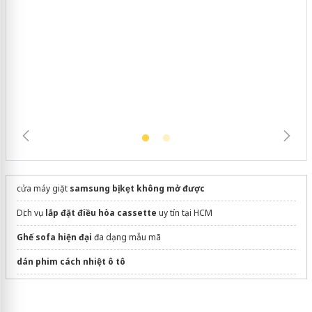
Hưng Yên: Xử lý 6 hộ kinh doanh bán
hàng giả mạo nhãn hiệu Adidas, Nike
cửa máy giặt
samsung bị kẹt không mở được
Dịch vụ
lắp đặt điều hòa cassette
uy tín tại HCM
Ghế sofa hiện đại
đa dạng mẫu mã
dán phim cách nhiệt ô tô
Sửa máy rửa bát bosch
In tờ rơi quảng cáo