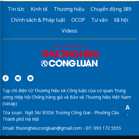
Tin tức
Kinh tế
Thương hiệu
Chuyển động 389
shop hoa tươi đức hòa
Chính sách & Pháp luật
OCOP
Tư vấn
Xã hội
Gọi Ngay
Shop hoa lan hồ điệp Đông Anh
Đẹp Sang Trọng
shophoahanoi.com
Videos
Nệm giá kho
Nệm giá kho
Ventana Nha Trang Hotel
Tạp chí điện tử Thương hiệu và Công luận của cơ quan Trung
ương Hiệp hội Chống hàng giả và Bảo vệ Thương hiệu Việt Nam
(Vatap)
A
Tòa soạn: Ngõ 56/ B5D6 Trương Công Giai - Phường Cầu Giấy -
Thành phố Hà Nội
Email:
thuonghieucongluan@gmail.com
- ĐT: 093 172 5555
Tổng Biên Tập: Vũ Đức Thuận