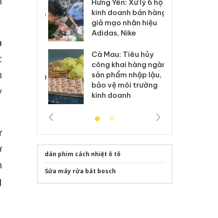
n
Hưng Yên: Xử lý 6 hộ
óa: Tìm bị
Th
kinh doanh bán hàng
g vụ án buôn
hạ
giả mạo nhãn hiệu
h sữa
bá
Adidas, Nike
 giả
Mo
p
Cà Mau: Tiêu hủy
g: Đối tượng
An
c
công khai hàng ngàn
 đường dây
ch
h
sản phẩm nhập lậu,
 giả tại Phú
bá
bảo vệ môi trường
 đầu thú
Qu
ỳ
kinh doanh
ử
ợ
dán phim cách nhiệt ô tô
h
Sửa máy rửa bát bosch
g