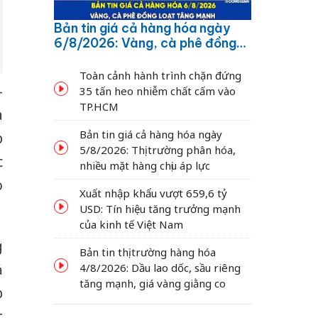
Bản tin giá cả hàng hóa ngày
6/8/2026: Vàng, cà phê đồng
loạt tăng mạnh
Toàn cảnh hành trình chặn đứng
-
35 tấn heo nhiễm chất cấm vào
TP.HCM
à
Bản tin giá cả hàng hóa ngày
p
5/8/2026: Thị trường phân hóa,
c
nhiều mặt hàng chịu áp lực
o
Xuất nhập khẩu vượt 659,6 tỷ
USD: Tín hiệu tăng trưởng mạnh
của kinh tế Việt Nam
g
Bản tin thị trường hàng hóa
ả
4/8/2026: Dầu lao dốc, sầu riêng
tăng mạnh, giá vàng giằng co
p
t