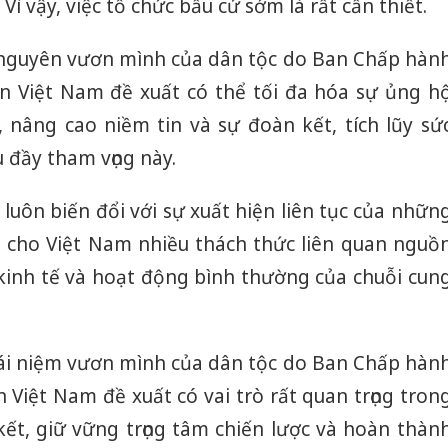
ì vậy, việc tổ chức bầu cử sớm là rất cần thiết.
 nguyên vươn mình của dân tộc do Ban Chấp hàn
 Việt Nam đề xuất có thể tối đa hóa sự ủng h
nâng cao niềm tin và sự đoàn kết, tích lũy sứ
 đầy tham vọng này.
 luôn biến đổi với sự xuất hiện liên tục của nhữn
a cho Việt Nam nhiều thách thức liên quan nguồ
kinh tế và hoạt động bình thường của chuỗi cun
ái niệm vươn mình của dân tộc do Ban Chấp hàn
Việt Nam đề xuất có vai trò rất quan trọng tron
kết, giữ vững trọng tâm chiến lược và hoàn thàn