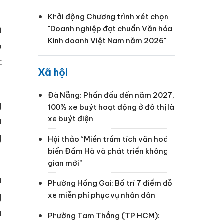
Khởi động Chương trình xét chọn
h
"Doanh nghiệp đạt chuẩn Văn hóa
Kinh doanh Việt Nam năm 2026"
ộ
c
Xã hội
Đà Nẵng: Phấn đấu đến năm 2027,
g
100% xe buýt hoạt động ở đô thị là
xe buýt điện
n
g
Hội thảo “Miền trầm tích văn hoá
biển Đầm Hà và phát triển không
gian mới”
h
Phường Hồng Gai: Bố trí 7 điểm đỗ
g
xe miễn phí phục vụ nhân dân
h
Phường Tam Thắng (TP HCM):