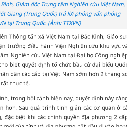
n Bình, Giám đốc Trung tâm Nghiên cứu Việt Nam,
ết Giang (Trung Quốc) trả lời phỏng vấn phóng
VN tại Trung Quốc. (Ảnh: TTXVN)
iên Thông tấn xã Việt Nam tại Bắc Kinh, Giáo sư
iện trưởng điều hành Viện Nghiên cứu khu vực v
tâm Nghiên cứu Việt Nam tại Đại học Công nghiệ
cho biết quyết định tổ chức bầu cử đại biểu Quố
Nhân dân các cấp tại Việt Nam sớm hơn 2 tháng s
rất thực tế.
nh, trong bối cảnh hiện nay, quyết định này càn
n hơn. Sau quá trình tinh giản các cơ quan ở c
 đặc biệt khi các chính quyền địa phương 2 cấ
an mới của tỉnh và địa phương bắt đầu đi vào hoạ