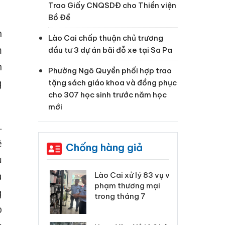
Trao Giấy CNQSDĐ cho Thiền viện
Bồ Đề
n
Lào Cai chấp thuận chủ trương
m
đầu tư 3 dự án bãi đỗ xe tại Sa Pa
n
Phường Ngô Quyền phối hợp trao
g
tặng sách giáo khoa và đồng phục
cho 307 học sinh trước năm học
mới
.
ề
Chống hàng giả
ủ
a
 Thanh Hóa
Lào Cai xử lý 83 vụ vi
Cô
ại trong vụ
phạm thương mại
tìm
g
xuất, buôn
trong tháng 7
án
 sào giả
bá
p