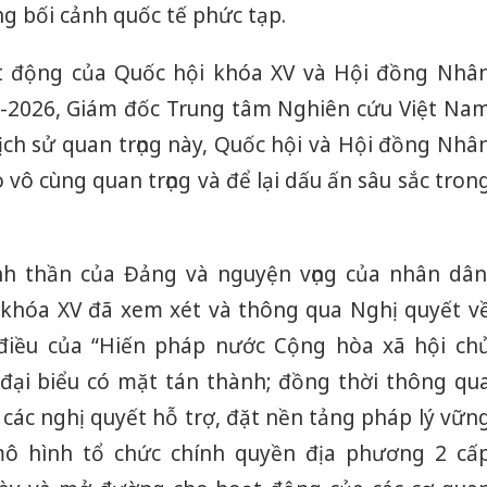
g bối cảnh quốc tế phức tạp.
t động của Quốc hội khóa XV và Hội đồng Nhâ
1-2026, Giám đốc Trung tâm Nghiên cứu Việt Na
lịch sử quan trọng này, Quốc hội và Hội đồng Nhâ
 vô cùng quan trọng và để lại dấu ấn sâu sắc tron
inh thần của Đảng và nguyện vọng của nhân dân
i khóa XV đã xem xét và thông qua Nghị quyết v
điều của “Hiến pháp nước Cộng hòa xã hội ch
đại biểu có mặt tán thành; đồng thời thông qu
Công an
tìm bị h
các nghị quyết hỗ trợ, đặt nền tảng pháp lý vữn
án sản 
bán yến
mô hình tổ chức chính quyền địa phương 2 cấ