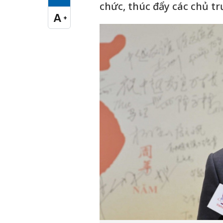
Cỡ chữ vừa
chức, thúc đẩy các chủ tr
A
+
Cỡ chữ lớn