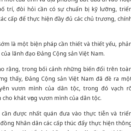
 trí, đòi hỏi cần có sự chuẩn bị kỹ lưỡng, triể
 các cấp để thực hiện đầy đủ các chủ trương, chín
 sớm là một biện pháp cần thiết và thiết yếu, phả
n của lãnh đạo Đảng Cộng sản Việt Nam.
o rằng, trong bối cảnh những biến đổi trên toà
ừng thấy, Đảng Cộng sản Việt Nam đã đề ra mộ
yên vươn mình của dân tộc, trong đó vạch r
 cho khát vọng vươn mình của dân tộc.
cần được nhất quán đưa vào thực tiễn và triể
i đồng Nhân dân các cấp thúc đẩy thực hiện thôn