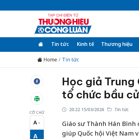
Tin tức
Kinh tế
Thương hiệu
Home
Tin tức
Học giả Trung
tổ chức bầu cử
20:22 15/03/2026
Tin tức
CỠ CHỮ
A
Giáo sư Thành Hán Bình c
−
Cỡ chữ nhỏ
giúp Quốc hội Việt Nam 
A