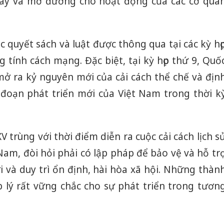
 này và mở đường cho hoạt động của các cơ qua
Thanh H
hại tron
bán bìn
Moyuum
c quyết sách và luật được thông qua tại các kỳ họ
An Gian
tính cách mạng. Đặc biệt, tại kỳ họp thứ 9, Quố
chủ mưu
mở ra kỷ nguyên mới của cải cách thể chế và địn
bán hàng
Quốc ra
 đoạn phát triển mới của Việt Nam trong thời k
 trùng với thời điểm diễn ra cuộc cải cách lịch s
 Nam, đòi hỏi phải có lập pháp để bảo vệ và hỗ tr
ợi và duy trì ổn định, hài hòa xã hội. Những thàn
 lý rất vững chắc cho sự phát triển trong tươn