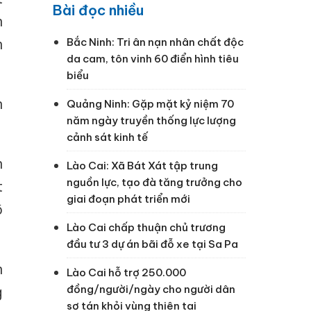
Bài đọc nhiều
n
h
Bắc Ninh: Tri ân nạn nhân chất độc
da cam, tôn vinh 60 điển hình tiêu
biểu
n
Quảng Ninh: Gặp mặt kỷ niệm 70
năm ngày truyền thống lực lượng
cảnh sát kinh tế
n
Lào Cai: Xã Bát Xát tập trung
nguồn lực, tạo đà tăng trưởng cho
t
giai đoạn phát triển mới
õ
Lào Cai chấp thuận chủ trương
đầu tư 3 dự án bãi đỗ xe tại Sa Pa
n
Lào Cai hỗ trợ 250.000
đồng/người/ngày cho người dân
g
sơ tán khỏi vùng thiên tai