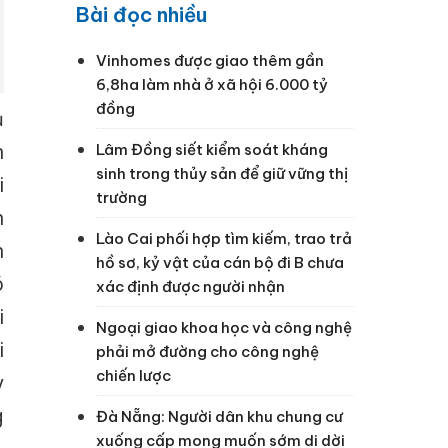
Bài đọc nhiều
Vinhomes được giao thêm gần
6,8ha làm nhà ở xã hội 6.000 tỷ
đồng
ủ
n
Lâm Đồng siết kiểm soát kháng
sinh trong thủy sản để giữ vững thị
i
trường
h
Lào Cai phối hợp tìm kiếm, trao trả
h
hồ sơ, kỷ vật của cán bộ đi B chưa
ó
xác định được người nhận
i
Ngoại giao khoa học và công nghệ
i
phải mở đường cho công nghệ
chiến lược
y
g
Đà Nẵng: Người dân khu chung cư
xuống cấp mong muốn sớm di dời