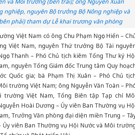
ên và Môi trường (bên trái); ông Nguyễn Xuân
g nghiệp, nguyên Bộ trưởng Bộ Nông nghiệp và
(bên phải) tham dự Lễ khai trương văn phòng
rường Việt Nam có ông Chu Phạm Ngọc Hiển – Ch
ờng Việt Nam, nguyên Thứ trưởng Bộ Tài nguyê
Ngọc Thanh – Phó Chủ tịch kiêm Tổng Thư ký Hộ
Nam, nguyên Tổng Giám đốc Trung tâm Quy hoạc
ước Quốc gia; bà Phạm Thị Xuân – Phó Chủ tịc
Môi trường Việt Nam; ông Nguyễn Văn Toàn – Ph
i trường Việt Nam, Tổng Biên tập Tạp chí Mô
 Nguyễn Hoài Dương – Ủy viên Ban Thường vụ Hộ
am, Trưởng Văn phòng đại diện miền Trung – Tâ
– Ủy viên Ban Thường vụ Hội Nước và Môi trườn