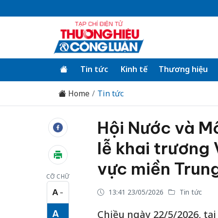
Tin tức
Kinh tế
Thương hiệu
Home
Tin tức
Hội Nước và Mô
lễ khai trương
vực miền Trun
CỠ CHỮ
A
13:41 23/05/2026
Tin tức
−
Cỡ chữ nhỏ
A
Chiều ngày 22/5/2026, tại