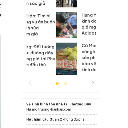
 sào giả
bá
c
o
Hưng Yên: Xử lý 6 hộ
óa: Tìm bị
Th
kinh doanh bán hàng
g vụ án buôn
hạ
giả mạo nhãn hiệu
h sữa
bá
Adidas, Nike
 giả
Mo
Cà Mau: Tiêu hủy
g: Đối tượng
An
công khai hàng ngàn
 đường dây
ch
sản phẩm nhập lậu,
 giả tại Phú
bá
bảo vệ môi trường
 đầu thú
Qu
kinh doanh
Vệ sinh kính tòa nhà tại Phường Duy
Hà
moitruongkhanhan.com
Hút hầm cầu Quận 2
không đục phá