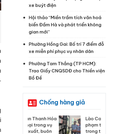
xe buýt điện
Hội thảo “Miền trầm tích văn hoá
biển Đầm Hà và phát triển không
gian mới”
Phường Hồng Gai: Bố trí 7 điểm đỗ
a
xe miễn phí phục vụ nhân dân
à
Phường Tam Thắng (TP HCM):
m
Trao Giấy CNQSDĐ cho Thiền viện
Bồ Đề
–
Chống hàng giả
g
 Thanh Hóa
Lào Cai xử lý 83 vụ vi
Cô
i
ại trong vụ
phạm thương mại
tìm
n
xuất, buôn
trong tháng 7
án