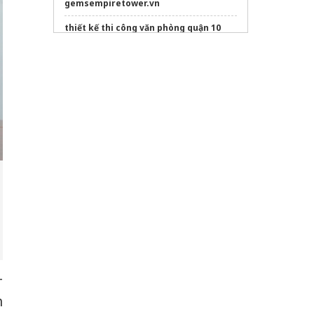
gemsempiretower.vn
thiết kế thi công văn phòng quận 10
thuê văn phòng ảo giá rẻ
đơn vị
Hút hầm cầu Tây Ninh
nhanh, sạch
triệt để, bảo hành 5 năm
Mua
Quạt cắt gió 2m
ghế văn phòng công thái học
Sửa máy rửa bát bosch
dán phim cách nhiệt ô tô
-
h