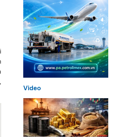
i
n
à
,
Video