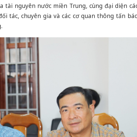
bán yến
a tài nguyên nước miền Trung, cùng đại diện cá
đối tác, chuyên gia và các cơ quan thông tấn bá
Thanh H
hại tron
.
bán bìn
Moyuum
An Gian
chủ mưu
bán hàng
Quốc ra