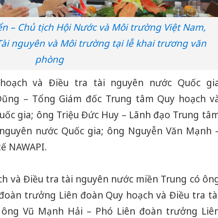
 – Chủ tịch Hội Nước và Môi trường Việt Nam,
i nguyên và Môi trường tại lễ khai trương văn
phòng
hoạch và Điều tra tài nguyên nước Quốc gi
Dũng – Tổng Giám đốc Trung tâm Quy hoạch v
Quốc gia; ông Triệu Đức Huy – Lãnh đạo Trung tâ
i nguyên nước Quốc gia; ông Nguyễn Văn Mạnh 
tế NAWAPI.
ch và Điều tra tài nguyên nước miền Trung có ôn
Công an
oàn trưởng Liên đoàn Quy hoạch và Điều tra tà
tìm bị h
 ông Vũ Mạnh Hải – Phó Liên đoàn trưởng Liê
án sản 