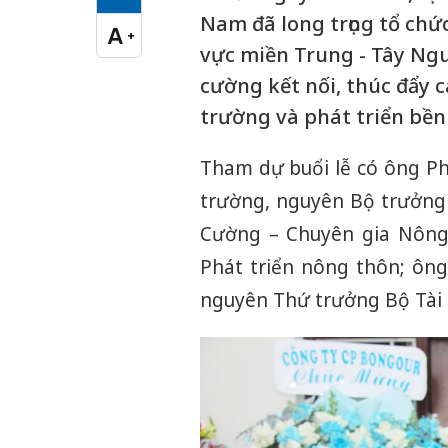
Cỡ chữ vừa
Nam đã long trọng tổ chức
A
+
Cỡ chữ lớn
vực miền Trung - Tây Ng
cường kết nối, thúc đẩy 
trường và phát triển bền
Tham dự buổi lễ có ông P
trường, nguyên Bộ trưởng
Cường – Chuyên gia Nông
Phát triển nông thôn; ông
nguyên Thứ trưởng Bộ Tài 