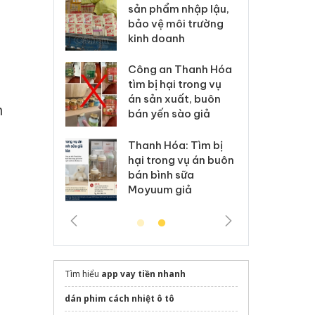
m nhập lậu,
Slimaura Care x3 sử
sả
môi trường
dụng giấy phép giả
bả
anh
mạo
ki
 Thanh Hóa
Lào Cai xử lý 83 vụ vi
Cô
ại trong vụ
phạm thương mại
tìm
xuất, buôn
trong tháng 7
án
h
 sào giả
bá
Hưng Yên: Xử lý 6 hộ
óa: Tìm bị
Th
kinh doanh bán hàng
g vụ án buôn
hạ
giả mạo nhãn hiệu
h sữa
bá
Adidas, Nike
 giả
Mo
Tìm hiểu
app vay tiền nhanh
dán phim cách nhiệt ô tô