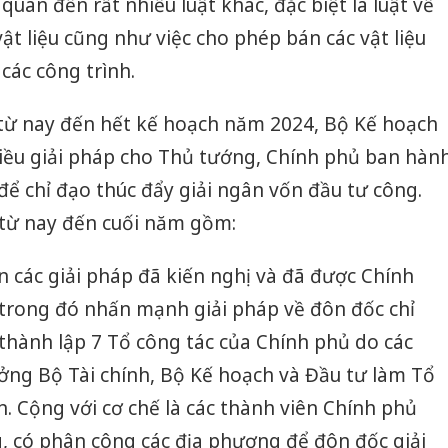
quan đến rất nhiều luật khác, đặc biệt là luật về
sản phẩ
bảo vệ 
t liệu cũng như việc cho phép bán các vật liệu
kinh do
các công trình.
Công an
tìm bị h
từ nay đến hết kế hoạch năm 2024, Bộ Kế hoạch
án sản 
ều giải pháp cho Thủ tướng, Chính phủ ban hàn
bán yến
để chỉ đạo thúc đẩy giải ngân vốn đầu tư công.
Thanh H
 từ nay đến cuối năm gồm:
hại tron
bán bìn
Moyuum
n các giải pháp đã kiến nghị và đã được Chính
trong đó nhấn mạnh giải pháp về đôn đốc chỉ
thành lập 7 Tổ công tác của Chính phủ do các
ởng Bộ Tài chính, Bộ Kế hoạch và Đầu tư làm Tổ
n. Cộng với cơ chế là các thành viên Chính phủ
g, có phân công các địa phương để đôn đốc giải