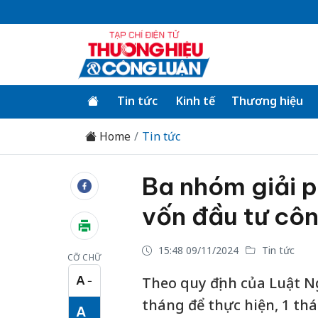
Tin tức
Kinh tế
Thương hiệu
Home
Tin tức
Ba nhóm giải 
vốn đầu tư cô
15:48 09/11/2024
Tin tức
CỠ CHỮ
A
Theo quy định của Luật N
−
Cỡ chữ nhỏ
tháng để thực hiện, 1 th
A