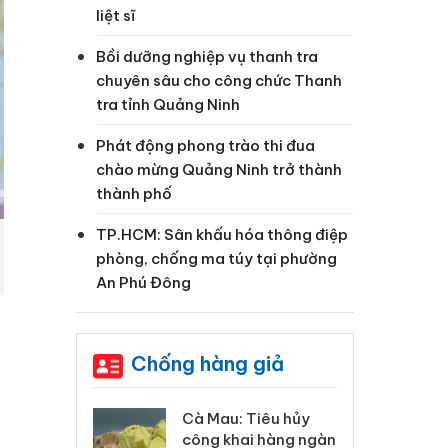
liệt sĩ
Bồi dưỡng nghiệp vụ thanh tra
chuyên sâu cho công chức Thanh
tra tỉnh Quảng Ninh
Phát động phong trào thi đua
chào mừng Quảng Ninh trở thành
thành phố
TP.HCM: Sân khấu hóa thông điệp
phòng, chống ma túy tại phường
An Phú Đông
Chống hàng giả
 Tiêu hủy
Khẩn trương xác
Cà
ai hàng ngàn
minh, xử lý sản phẩm
cô