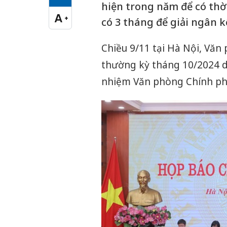
Cỡ chữ vừa
hiện trong năm để có thời
A
+
có 3 tháng để giải ngân 
Cỡ chữ lớn
Chiều 9/11 tại Hà Nội, Văn
thường kỳ tháng 10/2024 dư
nhiệm Văn phòng Chính phủ