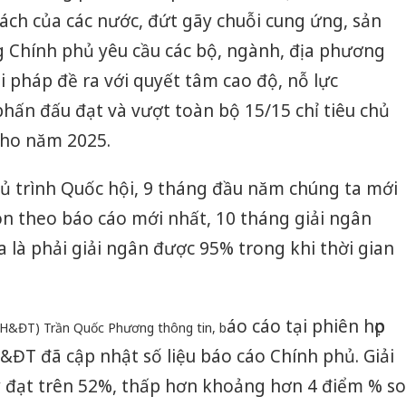
sách của các nước, đứt gãy chuỗi cung ứng, sản
g Chính phủ yêu cầu các bộ, ngành, địa phương
i pháp đề ra với quyết tâm cao độ, nỗ lực
phấn đấu đạt và vượt toàn bộ 15/15 chỉ tiêu chủ
cho năm 2025.
ủ trình Quốc hội, 9 tháng đầu năm chúng ta mới
n theo báo cáo mới nhất, 10 tháng giải ngân
a là phải giải ngân được 95% trong khi thời gian
áo cáo tại phiên họp
KH&ĐT) Trần Quốc Phương thông tin, b
ĐT đã cập nhật số liệu báo cáo Chính phủ. Giải
 đạt trên 52%, thấp hơn khoảng hơn 4 điểm % so