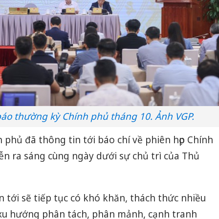
báo thường kỳ Chính phủ tháng 10. Ảnh VGP.
phủ đã thông tin tới báo chí về phiên họp Chính
n ra sáng cùng ngày dưới sự chủ trì của Thủ
n tới sẽ tiếp tục có khó khăn, thách thức nhiều
o xu hướng phân tách, phân mảnh, cạnh tranh