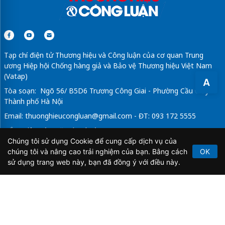
Tạp chí điện tử Thương hiệu và Công luận của cơ quan Trung
ương Hiệp hội Chống hàng giả và Bảo vệ Thương hiệu Việt Nam
(Vatap)
A
Tòa soạn: Ngõ 56/ B5D6 Trương Công Giai - Phường Cầu Giấy -
Thành phố Hà Nội
Email:
thuonghieucongluan@gmail.com
- ĐT: 093 172 5555
Tổng Biên Tập: Vũ Đức Thuận
Chúng tôi sử dụng Cookie để cung cấp dịch vụ của
Giấy phép hoạt động báo chí điện tử số 64/GP-BTTTT do Bộ
chúng tôi và nâng cao trải nghiệm của bạn. Bằng cách
OK
Thông tin và Truyền thông cấp ngày 21/2/2020.
sử dụng trang web này, bạn đã đồng ý với điều này.
Copyright © 2026
TẠP CHÍ THƯƠNG HIỆU & CÔNG
LUẬN
. All Rights Reserved.