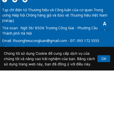
Tạp chí điện tử Thương hiệu và Công luận của cơ quan Trung
ương Hiệp hội Chống hàng giả và Bảo vệ Thương hiệu Việt Nam
(Vatap)
A
Tòa soạn: Ngõ 56/ B5D6 Trương Công Giai - Phường Cầu Giấy -
Thành phố Hà Nội
Email:
thuonghieucongluan@gmail.com
- ĐT: 093 172 5555
Tổng Biên Tập: Vũ Đức Thuận
Chúng tôi sử dụng Cookie để cung cấp dịch vụ của
Giấy phép hoạt động báo chí điện tử số 64/GP-BTTTT do Bộ
chúng tôi và nâng cao trải nghiệm của bạn. Bằng cách
OK
Thông tin và Truyền thông cấp ngày 21/2/2020.
sử dụng trang web này, bạn đã đồng ý với điều này.
Copyright © 2026
TẠP CHÍ THƯƠNG HIỆU & CÔNG
LUẬN
. All Rights Reserved.
Bản quyền thuộc Tạp chí Thương hiệu và Công luận. Cấm
sao chép dưới mọi hình thức nếu không có sự chấp thuận
bằng văn bản.