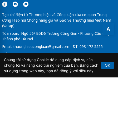
Tạp chí điện tử Thương hiệu và Công luận của cơ quan Trung
ương Hiệp hội Chống hàng giả và Bảo vệ Thương hiệu Việt Nam
(Vatap)
A
Tòa soạn: Ngõ 56/ B5D6 Trương Công Giai - Phường Cầu Giấy -
Thành phố Hà Nội
Email:
thuonghieucongluan@gmail.com
- ĐT: 093 172 5555
Tổng Biên Tập: Vũ Đức Thuận
Chúng tôi sử dụng Cookie để cung cấp dịch vụ của
Giấy phép hoạt động báo chí điện tử số 64/GP-BTTTT do Bộ
chúng tôi và nâng cao trải nghiệm của bạn. Bằng cách
OK
Thông tin và Truyền thông cấp ngày 21/2/2020.
sử dụng trang web này, bạn đã đồng ý với điều này.
Copyright © 2026
TẠP CHÍ THƯƠNG HIỆU & CÔNG
LUẬN
. All Rights Reserved.
Bản quyền thuộc Tạp chí Thương hiệu và Công luận. Cấm
sao chép dưới mọi hình thức nếu không có sự chấp thuận