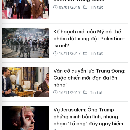
09/01/2018
Tin tức
Kế hoạch mới của Mỹ có thể
chấm dứt xung đột Palestine-
Israel?
16/11/2017
Tin tức
Ván cờ quyền lực Trung Đông:
Cuộc chiến mới 'đạn đã lên
nòng'
16/11/2017
Tin tức
Vụ Jerusalem: Ông Trump
chứng minh bản lĩnh, nhưng
chạm "tổ ong" đầy nguy hiểm