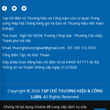
Tạp chí điện tử Thương hiệu và Công luận của cơ quan Trung
ương Hiệp hội Chống hàng giả và Bảo vệ Thương hiệu Việt Nam
(Vatap)
Tòa soạn: Ngõ 56/ B5D6 Trương Công Giai - Phường Cầu Giấy -
Thành phố Hà Nội
Email:
thuonghieucongluan@gmail.com
- ĐT: 093 172 5555
Tổng Biên Tập: Vũ Đức Thuận
Giấy phép hoạt động báo chí điện tử số 64/GP-BTTTT do Bộ
Thông tin và Truyền thông cấp ngày 21/2/2020.
Copyright © 2026
TẠP CHÍ THƯƠNG HIỆU & CÔNG
LUẬN
. All Rights Reserved.
Bản quyền thuộc Tạp chí Thương hiệu và Công luận. Cấm
Chúng tôi sử dụng Cookie để cung cấp dịch vụ của