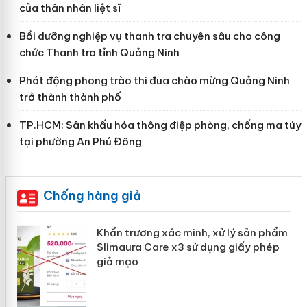
của thân nhân liệt sĩ
Bồi dưỡng nghiệp vụ thanh tra chuyên sâu cho công
chức Thanh tra tỉnh Quảng Ninh
Phát động phong trào thi đua chào mừng Quảng Ninh
trở thành thành phố
TP.HCM: Sân khấu hóa thông điệp phòng, chống ma túy
tại phường An Phú Đông
Chống hàng giả
ử lý sản phẩm
Cà Mau: Tiêu hủy công khai hàng ng
ng giấy phép
phẩm nhập lậu, bảo vệ môi trường k
doanh
Công an Thanh Hóa tìm bị hại tron
sản xuất, buôn bán yến sào giả