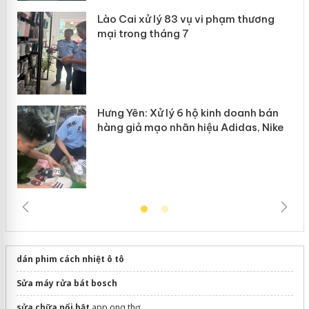
phạm thương
Thanh Hóa: Tìm bị hại trong vụ án
bán bình sữa Moyuum giả
nh doanh bán
Adidas, Nike
dán phim cách nhiệt ô tô
Sửa máy rửa bát bosch
sửa chữa nổi bật
app ong thợ