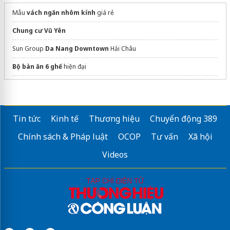
Mẫu
vách ngăn nhôm kính
giá rẻ
Chung cư Vũ Yên
Sun Group
Da Nang Downtown
Hải Châu
Bộ bàn ăn 6 ghế
hiện đại
Dự án Khải Hoàn Imperial
dự án
the grand riveria đông anh
hà nội
Tin tức
Kinh tế
Thương hiệu
Chuyển động 389
Thông tin chi tiết dự án
The Megapolis
Thủ Thiêm
Chính sách & Pháp luật
OCOP
Tư vấn
Xã hội
bán chung cư thanh hà
Videos
Iconia Lakeside
Sửa máy rửa bát bosch
dán phim cách nhiệt ô tô