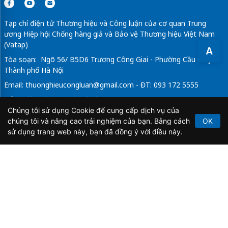
Tạp chí điện tử Thương hiệu và Công luận của cơ quan Trung
ương Hiệp hội Chống hàng giả và Bảo vệ Thương hiệu Việt Nam
(Vatap)
A
Tòa soạn: Ngõ 56/ B5D6 Trương Công Giai - Phường Cầu Giấy -
Thành phố Hà Nội
Email:
thuonghieucongluan@gmail.com
- ĐT: 093 172 5555
Tổng Biên Tập: Vũ Đức Thuận
Chúng tôi sử dụng Cookie để cung cấp dịch vụ của
Giấy phép hoạt động báo chí điện tử số 64/GP-BTTTT do Bộ
chúng tôi và nâng cao trải nghiệm của bạn. Bằng cách
OK
Thông tin và Truyền thông cấp ngày 21/2/2020.
sử dụng trang web này, bạn đã đồng ý với điều này.
Copyright © 2026
TẠP CHÍ THƯƠNG HIỆU & CÔNG
LUẬN
. All Rights Reserved.
Bản quyền thuộc Tạp chí Thương hiệu và Công luận. Cấm
sao chép dưới mọi hình thức nếu không có sự chấp thuận
bằng văn bản.