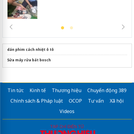
dán phim cách nhiệt ô tô
Sửa máy rửa bát bosch
Tin tức
Kinh tế
Thương hiệu
Chuyển động 389
Chính sách & Pháp luật
OCOP
Tư vấn
Xã hội
Videos