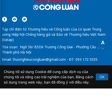
Tạp chí điện tử Thương hiệu và Công luận của cơ quan Trung
ương Hiệp hội Chống hàng giả và Bảo vệ Thương hiệu Việt Nam
(Vatap)
A
Tòa soạn: Ngõ 56/ B5D6 Trương Công Giai - Phường Cầu Giấy -
Thành phố Hà Nội
Email:
thuonghieucongluan@gmail.com
- ĐT: 093 172 5555
Tổng Biên Tập: Vũ Đức Thuận
Chúng tôi sử dụng Cookie để cung cấp dịch vụ của
Giấy phép hoạt động báo chí điện tử số 64/GP-BTTTT do Bộ
chúng tôi và nâng cao trải nghiệm của bạn. Bằng cách
OK
Thông tin và Truyền thông cấp ngày 21/2/2020.
sử dụng trang web này, bạn đã đồng ý với điều này.
Copyright © 2026
TẠP CHÍ THƯƠNG HIỆU & CÔNG
LUẬN
. All Rights Reserved.