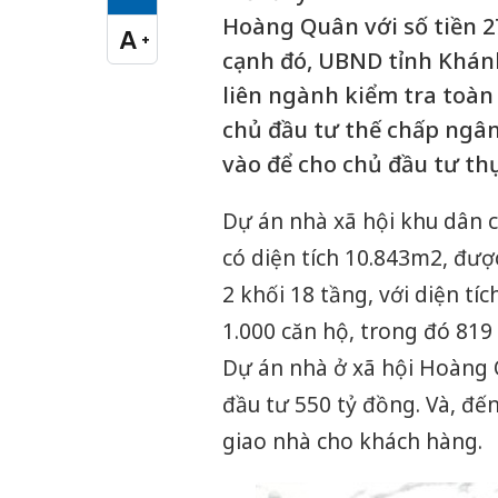
Cỡ chữ vừa
Hoàng Quân với số tiền 27
A
+
Cỡ chữ lớn
cạnh đó, UBND tỉnh Khánh
liên ngành kiểm tra toàn 
chủ đầu tư thế chấp ngân
vào để cho chủ đầu tư thự
Dự án nhà xã hội khu dân 
có diện tích 10.843m2, đượ
2 khối 18 tầng, với diện t
1.000 căn hộ, trong đó 819 
Dự án nhà ở xã hội Hoàng 
đầu tư 550 tỷ đồng. Và, đế
giao nhà cho khách hàng.