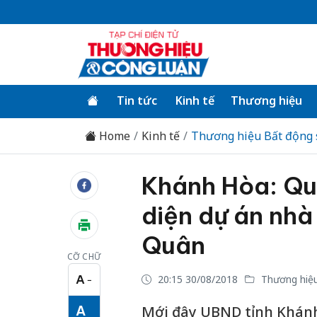
Tin tức
Kinh tế
Thương hiệu
Home
Kinh tế
Thương hiệu Bất động 
Khánh Hòa: Quy
diện dự án nhà
Quân
CỠ CHỮ
A
20:15 30/08/2018
Thương hiệu
−
Cỡ chữ nhỏ
A
Mới đây UBND tỉnh Khánh