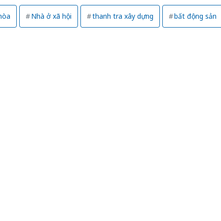
Thanh H
hại tron
hòa
Nhà ở xã hội
thanh tra xây dựng
bất động sản
bán bìn
Moyuum
An Gian
chủ mưu
bán hàng
Quốc ra