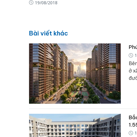
19/08/2018
Bài viết khác
Phú
1
Bên
ở x
đườ
Bắc
1.5
1