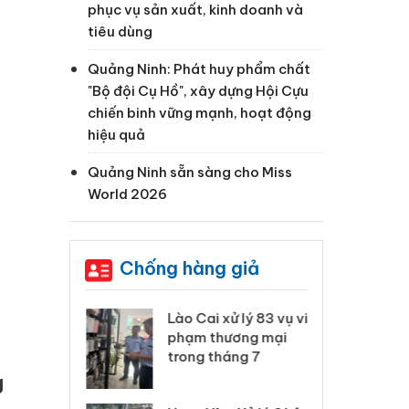
phục vụ sản xuất, kinh doanh và
tiêu dùng
Quảng Ninh: Phát huy phẩm chất
"Bộ đội Cụ Hồ", xây dựng Hội Cựu
chiến binh vững mạnh, hoạt động
hiệu quả
Quảng Ninh sẵn sàng cho Miss
World 2026
Chống hàng giả
 Thanh Hóa
Lào Cai xử lý 83 vụ vi
Cô
ại trong vụ
phạm thương mại
tìm
xuất, buôn
trong tháng 7
án
 sào giả
bá
g