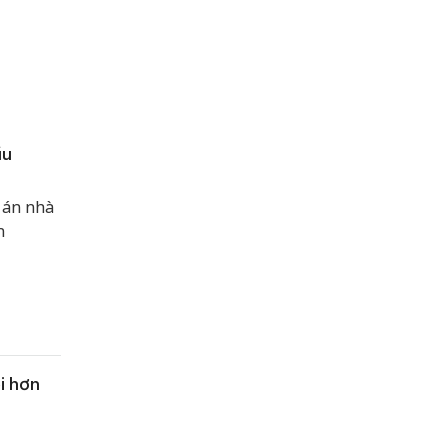
ầu
 án nhà
n
i hơn