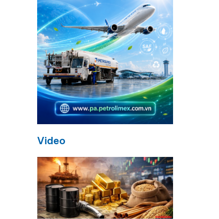
à
Video