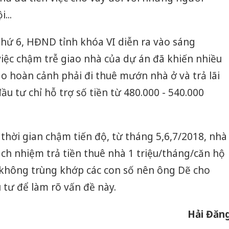
...
thứ 6, HĐND tỉnh khóa VI diễn ra vào sáng
 việc chậm trễ giao nhà của dự án đã khiến nhiều
o hoàn cảnh phải đi thuê mướn nhà ở và trả lãi
u tư chỉ hỗ trợ số tiền từ 480.000 - 540.000
hời gian chậm tiến độ, từ tháng 5,6,7/2018, nhà
ách nhiệm trả tiền thuê nhà 1 triệu/tháng/căn hộ
 không trùng khớp các con số nên ông Dẽ cho
Công an
u tư để làm rõ vấn đề này.
tìm bị h
án sản 
bán yến
Hải Đăn