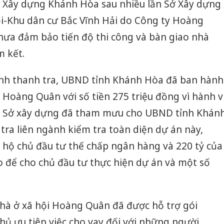
 Xây dựng Khánh Hòa sau nhiều lần Sở Xây dựng
ội-Khu dân cư Bắc Vĩnh Hải do Công ty Hoàng
hưa đảm bảo tiến độ thi công và bàn giao nhà
 kết.
 định thanh tra, UBND tỉnh Khánh Hòa đã ban hành
 Hoàng Quân với số tiền 275 triệu đồng vì hành v
ó, Sở xây dựng đã tham mưu cho UBND tỉnh Khán
ra liên ngành kiểm tra toàn diện dự án này,
 hộ chủ đầu tư thế chấp ngân hàng và 220 tỷ của
 để cho chủ đầu tư thực hiện dự án và một số
hà ở xã hội Hoàng Quân đã được hỗ trợ gói
hủ ưu tiên việc cho vay đối với những người