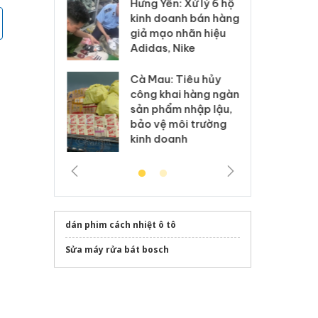
Hưng Yên: Xử lý 6 hộ
óa: Tìm bị
Th
kinh doanh bán hàng
g vụ án buôn
hạ
giả mạo nhãn hiệu
h sữa
bá
Adidas, Nike
 giả
Mo
Cà Mau: Tiêu hủy
g: Đối tượng
An
công khai hàng ngàn
 đường dây
ch
sản phẩm nhập lậu,
 giả tại Phú
bá
bảo vệ môi trường
 đầu thú
Qu
kinh doanh
dán phim cách nhiệt ô tô
Sửa máy rửa bát bosch