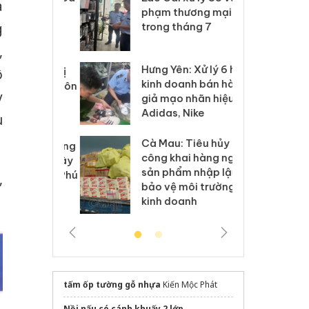
à
ại trong vụ
phạm thương mại
tìm
xuất, buôn
trong tháng 7
án
g
 sào giả
bá
,
Hưng Yên: Xử lý 6 hộ
óa: Tìm bị
Th
ô
kinh doanh bán hàng
g vụ án buôn
hạ
y
giả mạo nhãn hiệu
h sữa
bá
Adidas, Nike
 giả
Mo
u
Cà Mau: Tiêu hủy
g: Đối tượng
An
công khai hàng ngàn
 đường dây
ch
sản phẩm nhập lậu,
 giả tại Phú
bá
,
bảo vệ môi trường
 đầu thú
Qu
kinh doanh
tấm ốp tường gỗ nhựa
Kiến Mộc Phát
Nồi nấu có cánh khuấy 2 lớp