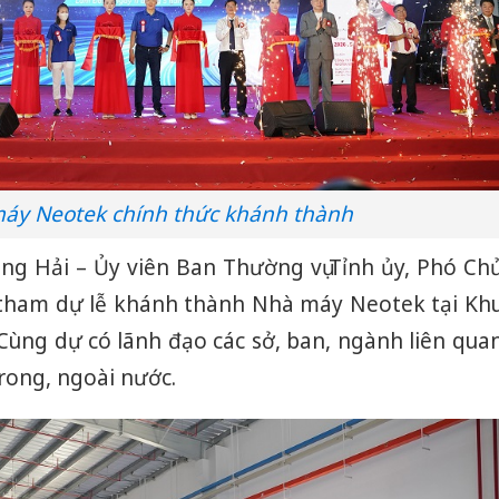
áy Neotek chính thức khánh thành
g Hải – Ủy viên Ban Thường vụ Tỉnh ủy, Phó Ch
tham dự lễ khánh thành Nhà máy Neotek tại Kh
Cùng dự có lãnh đạo các sở, ban, ngành liên qua
rong, ngoài nước.