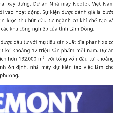
hai xây dựng, Dự án Nhà máy Neotek Việt Na
đi vào hoạt động. Sự kiện được đánh giá là bướ
ến lược thu hút đầu tư ngành cơ khí chế tạo v
ại các khu công nghiệp của tỉnh Lâm Đồng.
ược đầu tư với mục tiêu sản xuất đĩa phanh xe c
thiết kế khoảng 12 triệu sản phẩm mỗi năm. Dự á
ích hơn 132.000 m², với tổng vốn đầu tư khoản
ành ổn định, nhà máy dự kiến tạo việc làm ch
 phương.