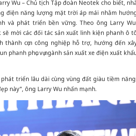
 Larry Wu – Chủ tịch Tập đoàn Neotek cho biết, nh
tìm bị h
án sản 
ng điện năng lượng mặt trời áp mái nhằm hướn
bán yến
h và phát triển bền vững. Theo ông Larry Wu
Thanh H
k sẽ mời các đối tác sản xuất linh kiện phanh ô t
hại tron
nh thành cụm công nghiệp hỗ trợ, hướng đến xâ
bán bìn
Moyuum
n phanh phục vụ ngành sản xuất xe điện xuất khẩ
An Gian
chủ mưu
bán hàng
phát triển lâu dài cùng vùng đất giàu tiềm năng
Quốc ra
 đẹp này”, ông Larry Wu nhấn mạnh.