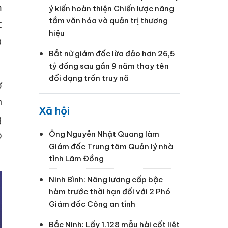
m
ý kiến hoàn thiện Chiến lược nâng
tầm văn hóa và quản trị thương
c
hiệu
à
Bắt nữ giám đốc lừa đảo hơn 26,5
tỷ đồng sau gần 9 năm thay tên
đổi dạng trốn truy nã
ơ
n
Xã hội
g
o
Ông Nguyễn Nhật Quang làm
Giám đốc Trung tâm Quản lý nhà
tỉnh Lâm Đồng
Ninh Bình: Nâng lương cấp bậc
hàm trước thời hạn đối với 2 Phó
Giám đốc Công an tỉnh
Bắc Ninh: Lấy 1.128 mẫu hài cốt liệt