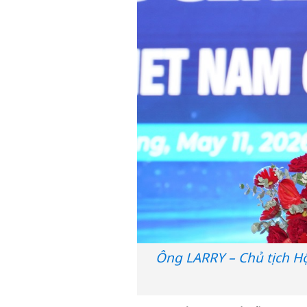
Ông LARRY – Chủ tịch Hộ