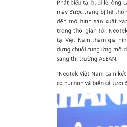
Phát biểu tại buổi lễ, ông
máy được trang bị hệ thố
đến mô hình sản xuất xan
trong thời gian tới, Neote
tại Việt Nam tham gia hì
dựng chuỗi cung ứng mô-đu
sang thị trường ASEAN.
“Neotek Việt Nam cam kết 
có núi non và biển cả tươi