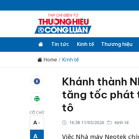
Tin tức
Kinh tế
Thương hiệu
Home
Kinh tế
Khánh thành 
tăng tốc phát 
tô
CỠ CHỮ
A
16:38 11/05/2026
Kinh tế
−
Cỡ chữ nhỏ
A
Việc Nhà máy Neotek chín