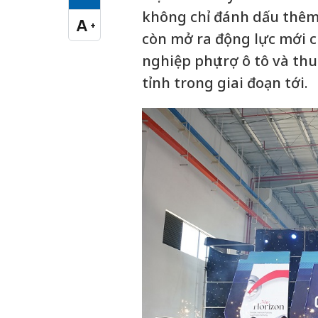
Cỡ chữ vừa
không chỉ đánh dấu thêm
A
+
Cỡ chữ lớn
còn mở ra động lực mới c
nghiệp phụ trợ ô tô và t
tỉnh trong giai đoạn tới.