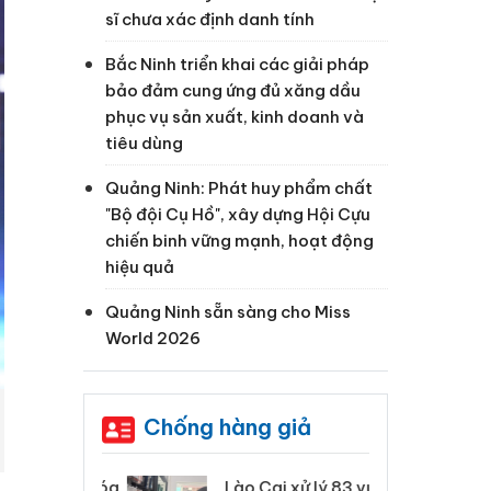
sĩ chưa xác định danh tính
Bắc Ninh triển khai các giải pháp
bảo đảm cung ứng đủ xăng dầu
phục vụ sản xuất, kinh doanh và
tiêu dùng
Quảng Ninh: Phát huy phẩm chất
"Bộ đội Cụ Hồ", xây dựng Hội Cựu
chiến binh vững mạnh, hoạt động
hiệu quả
Quảng Ninh sẵn sàng cho Miss
World 2026
Chống hàng giả
 Thanh Hóa
Lào Cai xử lý 83 vụ vi
Cô