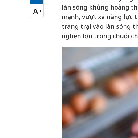
Cỡ chữ vừa
làn sóng khủng hoảng th
A
+
Cỡ chữ lớn
mạnh, vượt xa năng lực t
trang trại vào làn sóng 
nghẽn lớn trong chuỗi ch