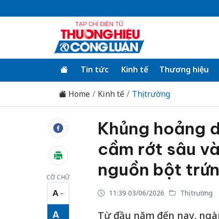
Tin tức
Kinh tế
Thương hiệu
Home
Kinh tế
Thị trường
Khủng hoảng d
cầm rớt sâu và
nguồn bột trứ
CỠ CHỮ
A
11:39 03/06/2026
Thị trường
−
Cỡ chữ nhỏ
A
Từ đầu năm đến nay, ngà