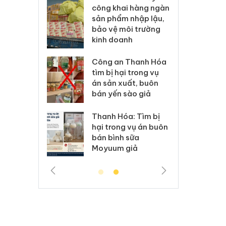
ai hàng ngàn
minh, xử lý sản phẩm
cô
m nhập lậu,
Slimaura Care x3 sử
sả
môi trường
dụng giấy phép giả
bả
anh
mạo
ki
 Thanh Hóa
Lào Cai xử lý 83 vụ vi
Cô
ại trong vụ
phạm thương mại
tìm
xuất, buôn
trong tháng 7
án
 sào giả
bá
Hưng Yên: Xử lý 6 hộ
óa: Tìm bị
Th
kinh doanh bán hàng
g vụ án buôn
hạ
giả mạo nhãn hiệu
h sữa
bá
Adidas, Nike
 giả
Mo