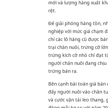
mới và lượng hàng xuất khẩ
rệt.
Để giải phóng hàng tồn, n
nghiệp với mức giá chạm đá
chí các lô hàng cũ được bá
trại chăn nuôi, trứng cỡ l
trứng kích cỡ nhỏ chỉ đạt 
người chăn nuôi đang chịu
trứng bán ra.
Bên cạnh bài toán giá bán 
đẩy người nuôi vào chân t
và cước vận tải leo thang,
đồng mỗi kg so với năm 202