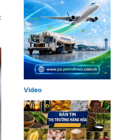
c
m
Video