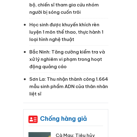
bộ, chiến sĩ tham gia cứu nhóm
g
người bị sóng cuốn trôi
Học sinh được khuyến khích rèn
luyện 1 môn thể thao, thực hành 1
loại hình nghệ thuật
Bắc Ninh: Tăng cường kiểm tra và
xử lý nghiêm vi phạm trong hoạt
động quảng cáo
Sơn La: Thu nhận thành công 1.664
mẫu sinh phẩm ADN của thân nhân
liệt sĩ
Chống hàng giả
 Tiêu hủy
Khẩn trương xác
Cà