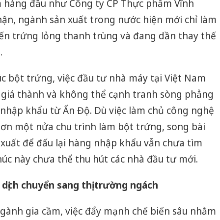
m hàng đầu như Công ty CP Thực phẩm Vĩnh
công kh
hận, ngành sản xuất trong nước hiện mới chỉ làm
sản phẩ
bảo vệ 
ến trứng lỏng thanh trùng và đang dần thay thế
kinh do
.
Công an
tìm bị h
úc bột trứng, việc đầu tư nhà máy tại Việt Nam
án sản 
bán yến
ề giá thành và không thể cạnh tranh sòng phẳng
 nhập khẩu từ Ấn Độ. Dù việc làm chủ công nghệ
Thanh H
hại tron
ơn một nửa chu trình làm bột trứng, song bài
bán bìn
n xuất để đấu lại hàng nhập khẩu vẫn chưa tìm
Moyuum
húc này chưa thể thu hút các nhà đầu tư mới.
 dịch chuyển sang thị trường ngách
gành gia cầm, việc đẩy mạnh chế biến sâu nhằm