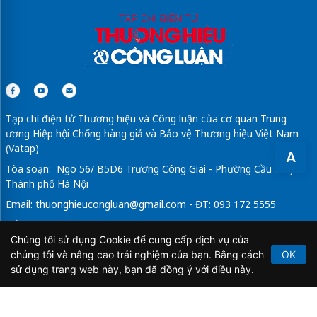
Tạp chí điện tử Thương hiệu và Công luận của cơ quan Trung
ương Hiệp hội Chống hàng giả và Bảo vệ Thương hiệu Việt Nam
(Vatap)
A
Tòa soạn: Ngõ 56/ B5D6 Trương Công Giai - Phường Cầu Giấy -
Thành phố Hà Nội
Email:
thuonghieucongluan@gmail.com
- ĐT: 093 172 5555
Tổng Biên Tập: Vũ Đức Thuận
Chúng tôi sử dụng Cookie để cung cấp dịch vụ của
Giấy phép hoạt động báo chí điện tử số 64/GP-BTTTT do Bộ
chúng tôi và nâng cao trải nghiệm của bạn. Bằng cách
OK
Thông tin và Truyền thông cấp ngày 21/2/2020.
sử dụng trang web này, bạn đã đồng ý với điều này.