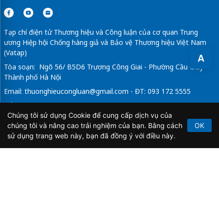
Tạp chí điện tử Thương hiệu và Công luận của cơ quan Trung
ương Hiệp hội Chống hàng giả và Bảo vệ Thương hiệu Việt Nam
(Vatap)
A
Tòa soạn: Ngõ 56/ B5D6 Trương Công Giai - Phường Cầu Giấy -
Thành phố Hà Nội
Email:
thuonghieucongluan@gmail.com
- ĐT: 093 172 5555
Tổng Biên Tập: Vũ Đức Thuận
Chúng tôi sử dụng Cookie để cung cấp dịch vụ của
Giấy phép hoạt động báo chí điện tử số 64/GP-BTTTT do Bộ
chúng tôi và nâng cao trải nghiệm của bạn. Bằng cách
OK
Thông tin và Truyền thông cấp ngày 21/2/2020.
sử dụng trang web này, bạn đã đồng ý với điều này.
Copyright © 2026
TẠP CHÍ THƯƠNG HIỆU & CÔNG
LUẬN
. All Rights Reserved.
Bản quyền thuộc Tạp chí Thương hiệu và Công luận. Cấm
sao chép dưới mọi hình thức nếu không có sự chấp thuận