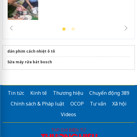
dán phim cách nhiệt ô tô
Sửa máy rửa bát bosch
Tin tức
Kinh tế
Thương hiệu
Chuyển động 389
Chính sách & Pháp luật
OCOP
Tư vấn
Xã hội
Videos