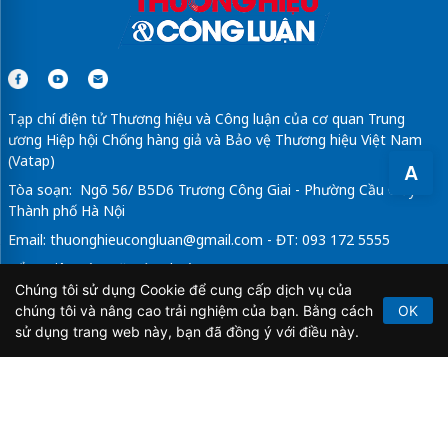
Tạp chí điện tử Thương hiệu và Công luận của cơ quan Trung
ương Hiệp hội Chống hàng giả và Bảo vệ Thương hiệu Việt Nam
(Vatap)
A
Tòa soạn: Ngõ 56/ B5D6 Trương Công Giai - Phường Cầu Giấy -
Thành phố Hà Nội
Email:
thuonghieucongluan@gmail.com
- ĐT: 093 172 5555
Tổng Biên Tập: Vũ Đức Thuận
Chúng tôi sử dụng Cookie để cung cấp dịch vụ của
Giấy phép hoạt động báo chí điện tử số 64/GP-BTTTT do Bộ
chúng tôi và nâng cao trải nghiệm của bạn. Bằng cách
OK
Thông tin và Truyền thông cấp ngày 21/2/2020.
sử dụng trang web này, bạn đã đồng ý với điều này.
Copyright © 2026
TẠP CHÍ THƯƠNG HIỆU & CÔNG
LUẬN
. All Rights Reserved.