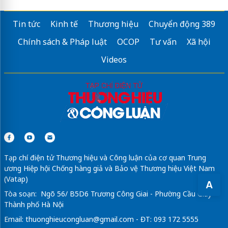
Tin tức
Kinh tế
Thương hiệu
Chuyển động 389
Chính sách & Pháp luật
OCOP
Tư vấn
Xã hội
Videos
Tạp chí điện tử Thương hiệu và Công luận của cơ quan Trung
ương Hiệp hội Chống hàng giả và Bảo vệ Thương hiệu Việt Nam
(Vatap)
A
Tòa soạn: Ngõ 56/ B5D6 Trương Công Giai - Phường Cầu Giấy -
Thành phố Hà Nội
Email:
thuonghieucongluan@gmail.com
- ĐT: 093 172 5555