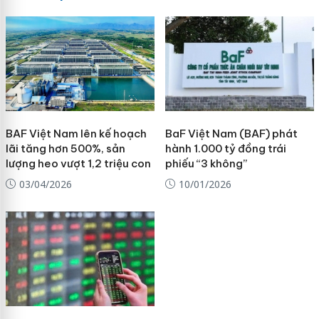
BAF Việt Nam lên kế hoạch
BaF Việt Nam (BAF) phát
lãi tăng hơn 500%, sản
hành 1.000 tỷ đồng trái
lượng heo vượt 1,2 triệu con
phiếu “3 không”
03/04/2026
10/01/2026