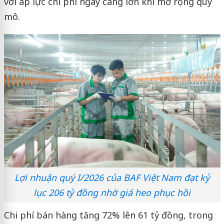
với áp lực chi phí ngày càng lớn khi mở rộng quy
mô.
Lợi nhuận quý I/2026 của BAF Việt Nam đạt kỷ
lục 206 tỷ đồng nhờ giá heo phục hồi
Chi phí bán hàng tăng 72% lên 61 tỷ đồng, trong