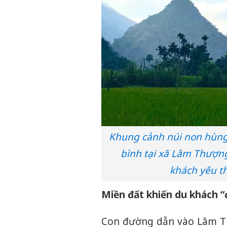
Khung cảnh núi non hùng
bình tại xã Lâm Thượn
khách yêu th
Miền đất khiến du khách “
Con đường dẫn vào Lâm Th