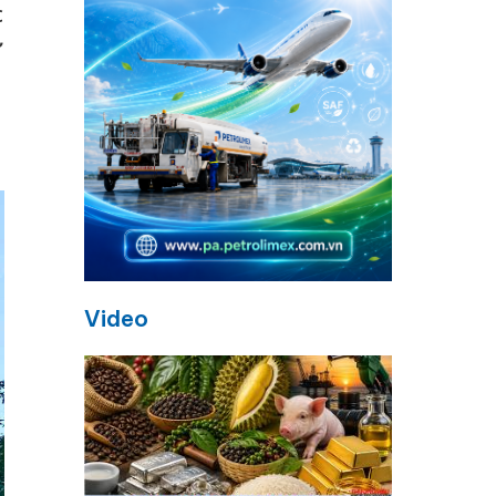
c
ư
Video