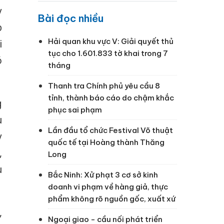
y
Bài đọc nhiều
p
Hải quan khu vực V: Giải quyết thủ
i
tục cho 1.601.833 tờ khai trong 7
ó
tháng
Thanh tra Chính phủ yêu cầu 8
tỉnh, thành báo cáo do chậm khắc
g
phục sai phạm
u
Lần đầu tổ chức Festival Võ thuật
y
quốc tế tại Hoàng thành Thăng
,
Long
u
Bắc Ninh: Xử phạt 3 cơ sở kinh
doanh vi phạm về hàng giả, thực
phẩm không rõ nguồn gốc, xuất xứ
,
Ngoại giao - cầu nối phát triển