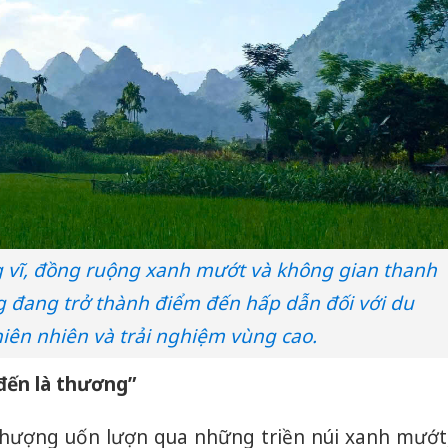
 vĩ, đồng ruộng xanh mướt và không gian thanh
g đang trở thành điểm đến hấp dẫn đối với du
iên nhiên và trải nghiệm vùng cao.
đến là thương”
ượng uốn lượn qua những triền núi xanh mướt