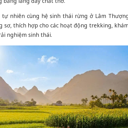
 bảng lảng đầy chất thơ.
sản phẩ
bảo vệ 
g tự nhiên cùng hệ sinh thái rừng ở Lâm Thượn
kinh do
g sơ, thích hợp cho các hoạt động trekking, khá
Công an
rải nghiệm sinh thái.
tìm bị h
án sản 
bán yến
Thanh H
hại tron
bán bìn
Moyuum