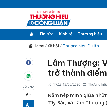
Tin tức
Kinh tế
Thương hiệu
Home
Xã hội
Thương hiệu Du lịch
Lâm Thượng: V
trở thành điểm
17:28 13/05/2026
Thương hiệu 
CỠ CHỮ
A
Nằm nép mình giữa những
−
Cỡ chữ nhỏ
Tây Bắc, xã Lâm Thượng (
A