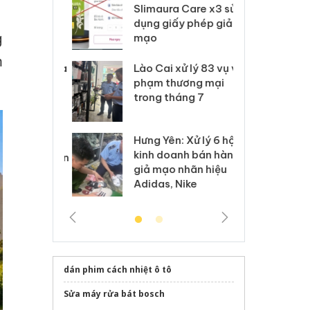
m nhập lậu,
Slimaura Care x3 sử
sả
môi trường
dụng giấy phép giả
bả
g
anh
mạo
ki
m
 Thanh Hóa
Lào Cai xử lý 83 vụ vi
Cô
ại trong vụ
phạm thương mại
tìm
xuất, buôn
trong tháng 7
án
 sào giả
bá
Hưng Yên: Xử lý 6 hộ
óa: Tìm bị
Th
kinh doanh bán hàng
g vụ án buôn
hạ
giả mạo nhãn hiệu
h sữa
bá
Adidas, Nike
 giả
Mo
dán phim cách nhiệt ô tô
Sửa máy rửa bát bosch