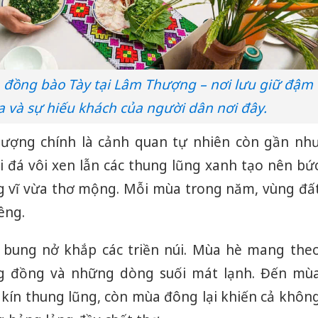
 đồng bào Tày tại Lâm Thượng – nơi lưu giữ đậm
a và sự hiếu khách của người dân nơi đây.
ượng chính là cảnh quan tự nhiên còn gần nh
 đá vôi xen lẫn các thung lũng xanh tạo nên bứ
g vĩ vừa thơ mộng. Mỗi mùa trong năm, vùng đấ
êng.
 bung nở khắp các triền núi. Mùa hè mang the
 đồng và những dòng suối mát lạnh. Đến mù
 kín thung lũng, còn mùa đông lại khiến cả khôn
Cà Mau:
công kh