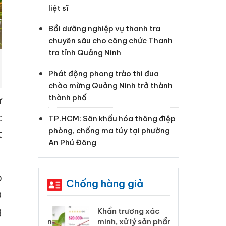
liệt sĩ
Bồi dưỡng nghiệp vụ thanh tra
chuyên sâu cho công chức Thanh
tra tỉnh Quảng Ninh
Phát động phong trào thi đua
chào mừng Quảng Ninh trở thành
thành phố
ư
c
TP.HCM: Sân khấu hóa thông điệp
phòng, chống ma túy tại phường
t
An Phú Đông
o
Chống hàng giả
a
g
 Tiêu hủy
Khẩn trương xác
Cà
ai hàng ngàn
minh, xử lý sản phẩm
cô