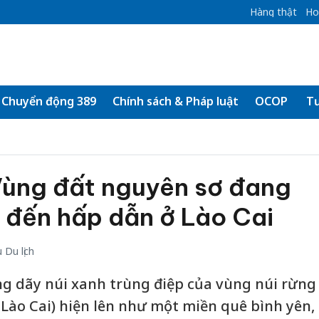
Hàng thật
Ho
Chuyển động 389
Chính sách & Pháp luật
OCOP
Tư
ùng đất nguyên sơ đang
 đến hấp dẫn ở Lào Cai
Du lịch
 dãy núi xanh trùng điệp của vùng núi rừng
Lào Cai) hiện lên như một miền quê bình yên,