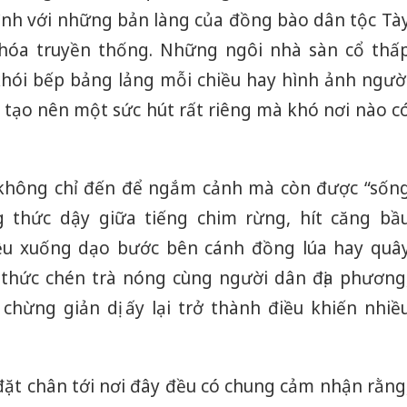
nh với những bản làng của đồng bào dân tộc Tà
hóa truyền thống. Những ngôi nhà sàn cổ thấ
khói bếp bảng lảng mỗi chiều hay hình ảnh ngườ
 tạo nên một sức hút rất riêng mà khó nơi nào c
không chỉ đến để ngắm cảnh mà còn được “sốn
g thức dậy giữa tiếng chim rừng, hít căng bầ
iều xuống dạo bước bên cánh đồng lúa hay quâ
thức chén trà nóng cùng người dân địa phương
hừng giản dị ấy lại trở thành điều khiến nhiề
đặt chân tới nơi đây đều có chung cảm nhận rằng