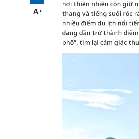
Cỡ chữ vừa
nơi thiên nhiên còn giữ 
A
+
thang và tiếng suối róc 
Cỡ chữ lớn
nhiều điểm du lịch nổi ti
đang dần trở thành điểm 
phố”, tìm lại cảm giác th