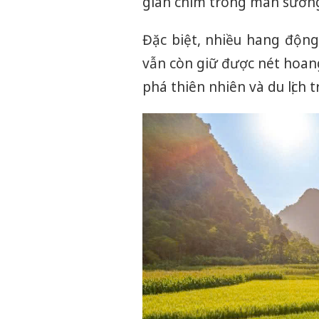
gian chìm trong màn sương
Đặc biệt, nhiều hang độn
vẫn còn giữ được nét hoan
phá thiên nhiên và du lịch t