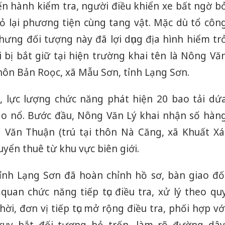
ến hành kiểm tra, người điều khiển xe bất ngờ b
bỏ lại phương tiện cùng tang vật. Mặc dù tổ côn
nhưng đối tượng này đã lợi dụng địa hình hiểm tr
i bị bắt giữ tại hiện trường khai tên là Nông Vă
thôn Bản Roọc, xã Mẫu Sơn, tỉnh Lạng Sơn.
, lực lượng chức năng phát hiện 20 bao tải dứ
o nổ. Bước đầu, Nông Văn Lý khai nhận số hàn
 Văn Thuận (trú tại thôn Nà Căng, xã Khuất Xá
uyển thuê từ khu vực biên giới.
ỉnh Lạng Sơn đã hoàn chỉnh hồ sơ, bàn giao đố
quan chức năng tiếp tục điều tra, xử lý theo qu
ời, đơn vị tiếp tục mở rộng điều tra, phối hợp vớ
truy bắt đối tượng bỏ trốn, làm rõ đường dây