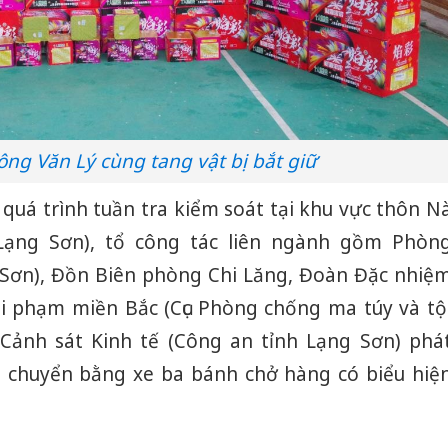
ng Văn Lý cùng tang vật bị bắt giữ
 quá trình tuần tra kiểm soát tại khu vực thôn N
 Lạng Sơn), tổ công tác liên ngành gồm Phòn
 Sơn), Đồn Biên phòng Chi Lăng, Đoàn Đặc nhiệ
i phạm miền Bắc (Cục Phòng chống ma túy và tộ
ảnh sát Kinh tế (Công an tỉnh Lạng Sơn) phá
i chuyển bằng xe ba bánh chở hàng có biểu hiệ