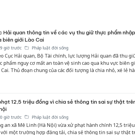
bán yến
Thanh H
hại tron
bán bìn
 Hải quan thông tin về các vụ thu giữ thực phẩm nhập
Moyuum
 biên giới Lào Cai
9 giờ trước
Pháp luật đời sống
An Gian
o Cục Hải quan, Bộ Tài chính, lực lượng Hải quan đã thu gi
chủ mưu
bán hàng
c phẩm nguy cơ mất an toàn vệ sinh cao qua khu vực biên gi
Quốc ra
 Cai. Thủ đoạn chung của các đối tượng là chia nhỏ, xé lẻ h
phía Trung Quốc rồi vận chuyển trái phép qua đường bộ, tập
yển vào nội địa để tiêu thụ.
phạt 12,5 triệu đồng vì chia sẻ thông tin sai sự thật tr
hội
0 giờ trước
Pháp luật đời sống
g an xã Mê Linh (Hà Nội) vừa xử phạt hành chính 12,5 triệ
 với một trường hợp đăng tải, chia sẻ thông tin sai sự thật t