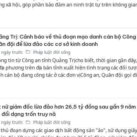
g xã hội, góp phần bảo đảm an ninh trật tự trên không gia
ng Trị: Cảnh báo về thủ đoạn mạo danh cán bộ Công 
n đội để lừa đảo các cơ sở kinh doanh
 ngày trước
Pháp luật đời sống
ng tin từ Công an tỉnh Quảng Trị cho biết, thời gian gần đây,
địa phương trên địa bàn tỉnh xuất hiện tình trạng các đối tư
h cán bộ đang công tác ở các đơn vị Công an, Quân đội gọi đ
ại, nhắn tin qua các ứng dụng mạng xã hội cho chủ các cơ sở
nh để đặt mua hàng hóa nhằm lừa đảo chiếm đoạt tài sản.
 nữ giám đốc lừa đảo hơn 26,5 tỷ đồng sau gần 9 năm
 đổi dạng trốn truy nã
 ngày trước
Pháp luật đời sống
 thủ đoạn dựng các giao dịch bất động sản "ảo", sử dụng giấy