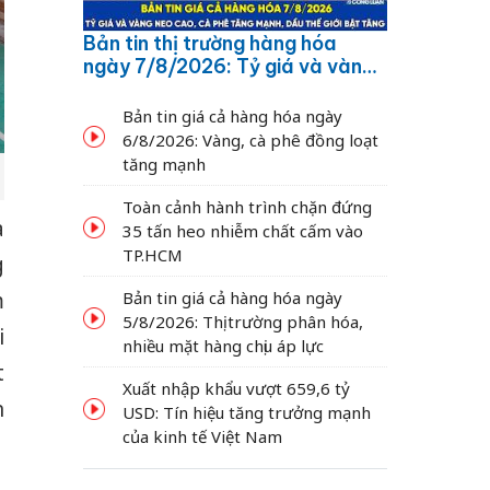
Bản tin thị trường hàng hóa
ngày 7/8/2026: Tỷ giá và vàng
neo cao, cà phê tăng mạnh,
dầu thế giới bật tăng
Bản tin giá cả hàng hóa ngày
6/8/2026: Vàng, cà phê đồng loạt
tăng mạnh
Toàn cảnh hành trình chặn đứng
à
35 tấn heo nhiễm chất cấm vào
TP.HCM
g
m
Bản tin giá cả hàng hóa ngày
5/8/2026: Thị trường phân hóa,
i
nhiều mặt hàng chịu áp lực
t
Xuất nhập khẩu vượt 659,6 tỷ
n
USD: Tín hiệu tăng trưởng mạnh
của kinh tế Việt Nam