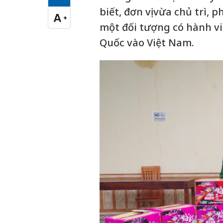
Cỡ chữ vừa
biết, đơn vị vừa chủ trì, 
A
+
Cỡ chữ lớn
một đối tượng có hành vi
Quốc vào Việt Nam.