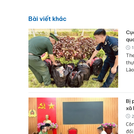
Bài viết khác
Cục
qua
1
The
thự
Lào
từ 
chu
Bị 
xã 
2
Côn
đối