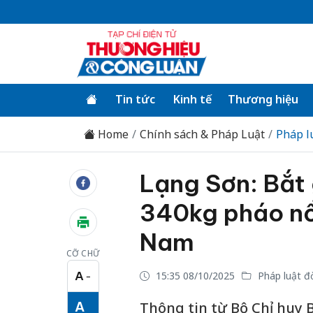
Tin tức
Kinh tế
Thương hiệu
Home
Chính sách & Pháp Luật
Pháp l
Lạng Sơn: Bắt 
340kg pháo nổ
Nam
CỠ CHỮ
A
15:35 08/10/2025
Pháp luật đ
−
Cỡ chữ nhỏ
A
Thông tin từ Bộ Chỉ huy 