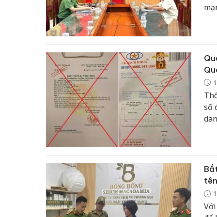
mạn
Quả
Quâ
1
Thô
số 
dan
tho
doa
Bắt
tên
1
Với