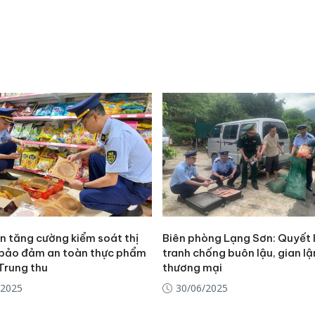
n tăng cường kiểm soát thị
Biên phòng Lạng Sơn: Quyết l
 bảo đảm an toàn thực phẩm
tranh chống buôn lậu, gian lậ
Trung thu
thương mại
Công an
/2025
30/06/2025
tìm bị h
án sản 