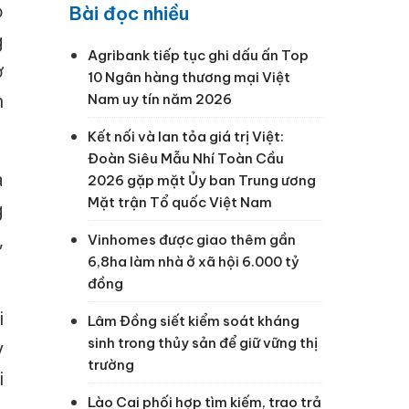
ỏ
Bài đọc nhiều
g
Agribank tiếp tục ghi dấu ấn Top
ở
10 Ngân hàng thương mại Việt
n
Nam uy tín năm 2026
Kết nối và lan tỏa giá trị Việt:
Đoàn Siêu Mẫu Nhí Toàn Cầu
a
2026 gặp mặt Ủy ban Trung ương
Mặt trận Tổ quốc Việt Nam
g
,
Vinhomes được giao thêm gần
6,8ha làm nhà ở xã hội 6.000 tỷ
đồng
i
Lâm Đồng siết kiểm soát kháng
sinh trong thủy sản để giữ vững thị
y
trường
i
Lào Cai phối hợp tìm kiếm, trao trả
,