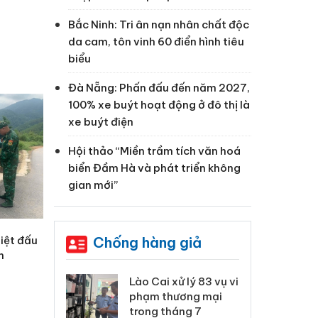
Bắc Ninh: Tri ân nạn nhân chất độc
da cam, tôn vinh 60 điển hình tiêu
biểu
Đà Nẵng: Phấn đấu đến năm 2027,
100% xe buýt hoạt động ở đô thị là
xe buýt điện
Hội thảo “Miền trầm tích văn hoá
biển Đầm Hà và phát triển không
gian mới”
Chống hàng giả
iệt đấu
n
 Thanh Hóa
Lào Cai xử lý 83 vụ vi
Cô
ại trong vụ
phạm thương mại
tìm
xuất, buôn
trong tháng 7
án