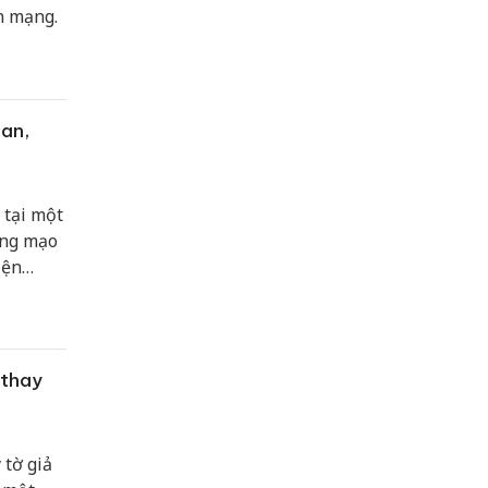
n mạng.
an,
 tại một
ợng mạo
iện
 kinh
 thay
 tờ giả