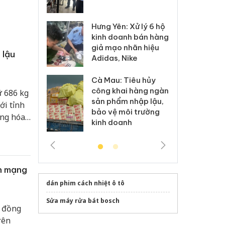
 sào giả
bá
Hưng Yên: Xử lý 6 hộ
óa: Tìm bị
Th
kinh doanh bán hàng
g vụ án buôn
hạ
giả mạo nhãn hiệu
h sữa
bá
 lậu
Adidas, Nike
 giả
Mo
Cà Mau: Tiêu hủy
g: Đối tượng
An
công khai hàng ngàn
ữ 686 kg
 đường dây
ch
sản phẩm nhập lậu,
 giả tại Phú
bá
ới tỉnh
bảo vệ môi trường
 đầu thú
Qu
àng hóa
kinh doanh
 kết và
ên mạng
dán phim cách nhiệt ô tô
Sửa máy rửa bát bosch
u đồng
rên