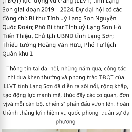
(TĐQT) lực lượng vũ trang (LLVT) tỉnh Lạng
Sơn giai đoạn 2019 – 2024. Dự đại hội có các
đồng chí: Bí thư Tỉnh uỷ Lạng Sơn Nguyễn
Quốc Đoàn; Phó Bí thư Tỉnh uỷ Lạng Sơn Hồ
Tiến Thiệu, Chủ tịch UBND tỉnh Lạng Sơn;
Thiếu tướng Hoàng Văn Hữu, Phó Tư lệch
Quân khu I.
Thông tin tại đại hội, những năm qua, công tác
thi đua khen thưởng và phong trào TĐQT của
LLVT tỉnh Lạng Sơn đã diễn ra sôi nổi, rộng khắp,
tạo động lực mạnh mẽ, thúc đẩy các cơ quan, đơn
vị và mỗi cán bộ, chiến sĩ phấn đấu vươn lên, hoàn
thành thắng lợi nhiệm vụ quốc phòng, quân sự địa
phương.