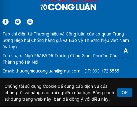
Tạp chí điện tử Thương hiệu và Công luận của cơ quan Trung
ương Hiệp hội Chống hàng giả và Bảo vệ Thương hiệu Việt Nam
(Vatap)
A
Tòa soạn: Ngõ 56/ B5D6 Trương Công Giai - Phường Cầu Giấy -
Thành phố Hà Nội
Email:
thuonghieucongluan@gmail.com
- ĐT: 093 172 5555
Tổng Biên Tập: Vũ Đức Thuận
Chúng tôi sử dụng Cookie để cung cấp dịch vụ của
Giấy phép hoạt động báo chí điện tử số 64/GP-BTTTT do Bộ
chúng tôi và nâng cao trải nghiệm của bạn. Bằng cách
OK
Thông tin và Truyền thông cấp ngày 21/2/2020.
sử dụng trang web này, bạn đã đồng ý với điều này.
Copyright © 2026
TẠP CHÍ THƯƠNG HIỆU & CÔNG
LUẬN
. All Rights Reserved.