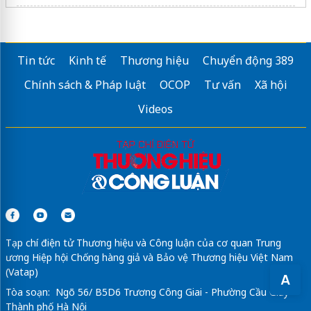
Fenica Dĩ An
Tổng hợp
Coastal Quảng Ngãi
Tin tức
Kinh tế
Thương hiệu
Chuyển động 389
Chính sách & Pháp luật
OCOP
Tư vấn
Xã hội
Videos
Tạp chí điện tử Thương hiệu và Công luận của cơ quan Trung
ương Hiệp hội Chống hàng giả và Bảo vệ Thương hiệu Việt Nam
(Vatap)
A
Tòa soạn: Ngõ 56/ B5D6 Trương Công Giai - Phường Cầu Giấy -
Thành phố Hà Nội