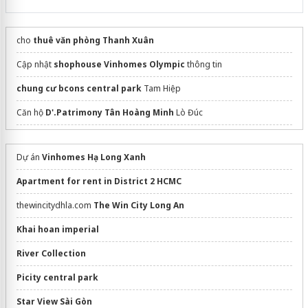
cho
thuê văn phòng Thanh Xuân
Cập nhật
shophouse Vinhomes Olympic
thông tin
chung cư bcons central park
Tam Hiệp
Căn hộ
D'.Patrimony Tân Hoàng Minh
Lò Đúc
The Aristo
Dự án
Vinhomes Hạ Long Xanh
Showroom
nệm lò xo
Apartment for rent in District 2 HCMC
Thông tin mua bán căn hộ
lotte eco smart city thủ thiêm
thewincitydhla.com
The Win City Long An
chi tiết dự án bất động sản
palm city quận 2
Hướng Việt Holding
Khai hoan imperial
Chung cư Central Lakeside
River Collection
dự án
liền kề central lakeside
trung văn
Picity central park
Mua
bán nhà đất phường Tam Bình
TP.HCM
Star View Sài Gòn