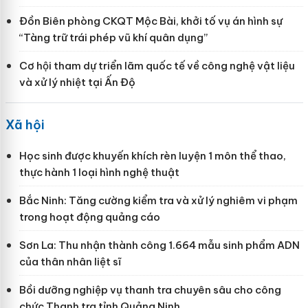
Đồn Biên phòng CKQT Mộc Bài, khởi tố vụ án hình sự
“Tàng trữ trái phép vũ khí quân dụng”
Cơ hội tham dự triển lãm quốc tế về công nghệ vật liệu
và xử lý nhiệt tại Ấn Độ
Xã hội
Học sinh được khuyến khích rèn luyện 1 môn thể thao,
thực hành 1 loại hình nghệ thuật
Bắc Ninh: Tăng cường kiểm tra và xử lý nghiêm vi phạm
trong hoạt động quảng cáo
Sơn La: Thu nhận thành công 1.664 mẫu sinh phẩm ADN
của thân nhân liệt sĩ
Bồi dưỡng nghiệp vụ thanh tra chuyên sâu cho công
chức Thanh tra tỉnh Quảng Ninh