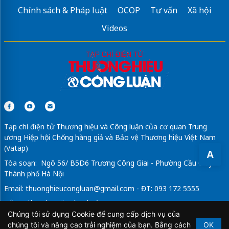
Chính sách & Pháp luật
OCOP
Tư vấn
Xã hội
Videos
Tạp chí điện tử Thương hiệu và Công luận của cơ quan Trung
ương Hiệp hội Chống hàng giả và Bảo vệ Thương hiệu Việt Nam
(Vatap)
A
Tòa soạn: Ngõ 56/ B5D6 Trương Công Giai - Phường Cầu Giấy -
Thành phố Hà Nội
Email:
thuonghieucongluan@gmail.com
- ĐT: 093 172 5555
Tổng Biên Tập: Vũ Đức Thuận
Chúng tôi sử dụng Cookie để cung cấp dịch vụ của
Giấy phép hoạt động báo chí điện tử số 64/GP-BTTTT do Bộ
chúng tôi và nâng cao trải nghiệm của bạn. Bằng cách
OK
Thông tin và Truyền thông cấp ngày 21/2/2020.