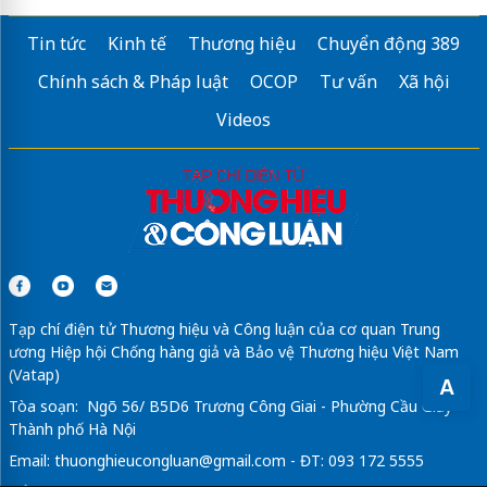
Tin tức
Kinh tế
Thương hiệu
Chuyển động 389
Chính sách & Pháp luật
OCOP
Tư vấn
Xã hội
Videos
Tạp chí điện tử Thương hiệu và Công luận của cơ quan Trung
ương Hiệp hội Chống hàng giả và Bảo vệ Thương hiệu Việt Nam
(Vatap)
A
Tòa soạn: Ngõ 56/ B5D6 Trương Công Giai - Phường Cầu Giấy -
Thành phố Hà Nội
Email:
thuonghieucongluan@gmail.com
- ĐT: 093 172 5555