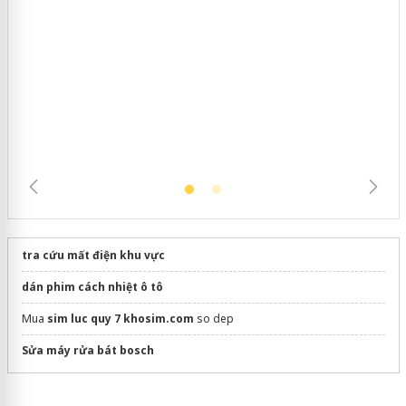
Cà Mau: Tiêu hủy công khai hàng
ngàn sản phẩm nhập lậu, bảo vệ môi
trường kinh doanh
tra cứu mất điện khu vực
dán phim cách nhiệt ô tô
Mua
sim luc quy 7 khosim.com
so dep
Sửa máy rửa bát bosch