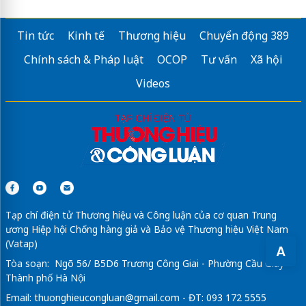
Tin tức
Kinh tế
Thương hiệu
Chuyển động 389
Chính sách & Pháp luật
OCOP
Tư vấn
Xã hội
Videos
Tạp chí điện tử Thương hiệu và Công luận của cơ quan Trung
ương Hiệp hội Chống hàng giả và Bảo vệ Thương hiệu Việt Nam
(Vatap)
A
Tòa soạn: Ngõ 56/ B5D6 Trương Công Giai - Phường Cầu Giấy -
Thành phố Hà Nội
Email:
thuonghieucongluan@gmail.com
- ĐT: 093 172 5555