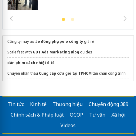
Công ty may áo
áo đồng phục polo công ty
giá rẻ
Scale fast with
GDT Ads Marketing Blog
guides
dán phim cách nhiệt ô tô
Chuyên nhận thầu
Cung cấp cửa gió tại TPHCM
tận chân công trình
Sửa máy rửa bát bosch
Tin tức
Kinh tế
Thương hiệu
Chuyển động 389
Chính sách & Pháp luật
OCOP
Tư vấn
Xã hội
Videos