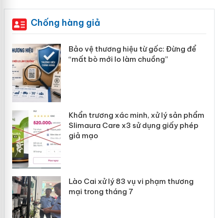
Chống hàng giả
àng
Bảo vệ thương hiệu từ gốc: Đừng để
“mất bò mới lo làm chuồng”
ản
Khẩn trương xác minh, xử lý sản phẩm
 án
Slimaura Care x3 sử dụng giấy phép
giả mạo
Lào Cai xử lý 83 vụ vi phạm thương
mại trong tháng 7