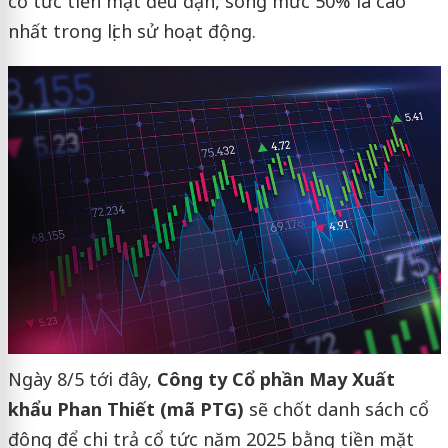
cổ tức tiền mặt đều đặn, song mức 50% là cao
nhất trong lịch sử hoạt động.
Ngày 8/5 tới đây,
Công ty Cổ phần May Xuất
khẩu Phan Thiết (mã PTG)
sẽ chốt danh sách cổ
đông để chi trả cổ tức năm 2025 bằng tiền mặt