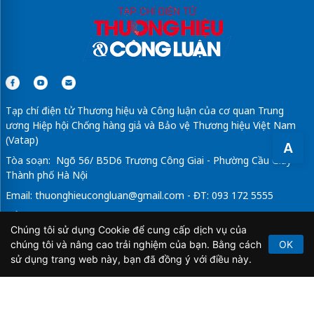
Tạp chí điện tử Thương hiệu và Công luận của cơ quan Trung
ương Hiệp hội Chống hàng giả và Bảo vệ Thương hiệu Việt Nam
(Vatap)
A
Tòa soạn: Ngõ 56/ B5D6 Trương Công Giai - Phường Cầu Giấy -
Thành phố Hà Nội
Email:
thuonghieucongluan@gmail.com
- ĐT: 093 172 5555
Tổng Biên Tập: Vũ Đức Thuận
Chúng tôi sử dụng Cookie để cung cấp dịch vụ của
Giấy phép hoạt động báo chí điện tử số 64/GP-BTTTT do Bộ
chúng tôi và nâng cao trải nghiệm của bạn. Bằng cách
OK
Thông tin và Truyền thông cấp ngày 21/2/2020.
sử dụng trang web này, bạn đã đồng ý với điều này.