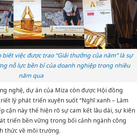
 biết việc được trao “Giải thưởng của năm” là sự
ững nỗ lực bền bỉ của doanh nghiệp trong nhiều
năm qua
ông nghệ, dự án của Miza còn được Hội đồng
riết lý phát triển xuyên suốt “Nghĩ xanh – Làm
p cận này thể hiện rõ sự cam kết lâu dài, sự kiên
hát triển bền vững trong bối cảnh ngành công
Cà Mau:
công kh
h thức về môi trường.
sản phẩ