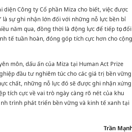
bảo vệ 
đại diện Công ty Cổ phần Miza cho biết, việc được
kinh do
 là sự ghi nhận lớn đối với những nỗ lực bền bỉ
Công an
ều năm qua, đồng thời là động lực để tiếp tục đổi
tìm bị h
án sản 
nh tế tuần hoàn, đóng góp tích cực hơn cho cộn
bán yến
Thanh H
hại tron
yên môn, dấu ấn của Miza tại Human Act Prize
bán bìn
ghiệp đầu tư nghiêm túc cho các giá trị bền vững
Moyuum
thực chất, những nỗ lực đó sẽ được ghi nhận xứng
p tích cực về vai trò ngày càng rõ nét của khu
h trình phát triển bền vững và kinh tế xanh tại
Trần Mạn