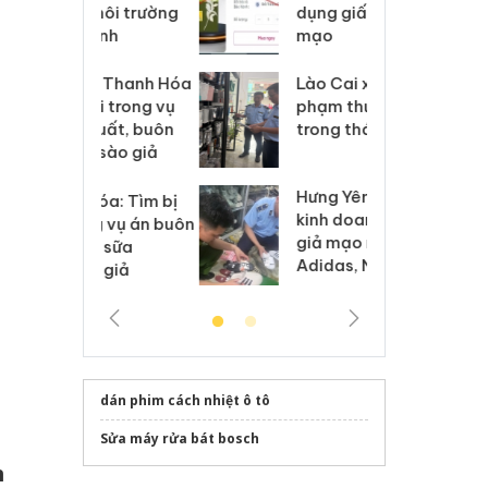
môi trường
dụng giấy phép giả
bả
anh
mạo
ki
 Thanh Hóa
Lào Cai xử lý 83 vụ vi
Cô
ại trong vụ
phạm thương mại
tìm
xuất, buôn
trong tháng 7
án
g
 sào giả
bá
Hưng Yên: Xử lý 6 hộ
óa: Tìm bị
Th
kinh doanh bán hàng
g vụ án buôn
hạ
giả mạo nhãn hiệu
h sữa
bá
Adidas, Nike
 giả
Mo
dán phim cách nhiệt ô tô
Sửa máy rửa bát bosch
h