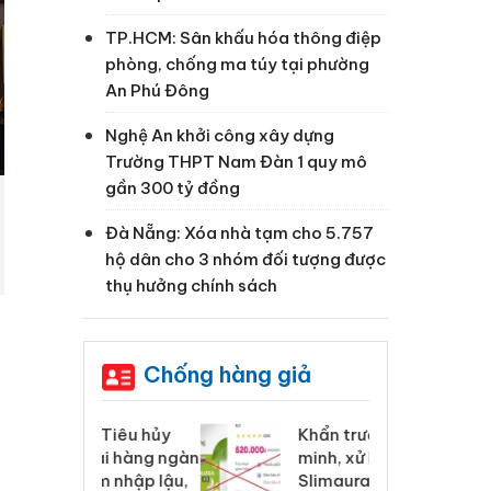
TP.HCM: Sân khấu hóa thông điệp
phòng, chống ma túy tại phường
An Phú Đông
Nghệ An khởi công xây dựng
Trường THPT Nam Đàn 1 quy mô
gần 300 tỷ đồng
Đà Nẵng: Xóa nhà tạm cho 5.757
hộ dân cho 3 nhóm đối tượng được
thụ hưởng chính sách
Chống hàng giả
 Tiêu hủy
Khẩn trương xác
Cà
ai hàng ngàn
minh, xử lý sản phẩm
cô
m nhập lậu,
Slimaura Care x3 sử
sả