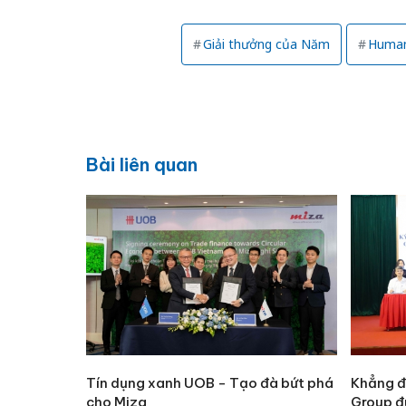
Giải thưởng của Năm
Human
Bài liên quan
Tín dụng xanh UOB - Tạo đà bứt phá
Khẳng đị
cho Miza
Group đ