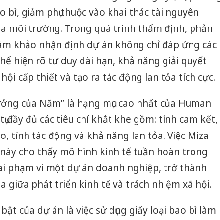
ao bì, giảm phụ thuộc vào khai thác tài nguyên
ra môi trường. Trong quá trình thẩm định, phản
Giám khảo nhận định dự án không chỉ đáp ứng các
hể hiện rõ tư duy dài hạn, khả năng giải quyết
hội cấp thiết và tạo ra tác động lan tỏa tích cực.
hưởng của Năm” là hạng mục cao nhất của Human
 tụ đầy đủ các tiêu chí khắt khe gồm: tính cam kết,
o, tính tác động và khả năng lan tỏa. Việc Miza
 này cho thấy mô hình kinh tế tuần hoàn trong
ài phạm vi một dự án doanh nghiệp, trở thành
a giữa phát triển kinh tế và trách nhiệm xã hội.
t của dự án là việc sử dụng giấy loại bao bì làm