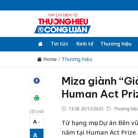
Tin tức
Kinh tế
Thương hiệu
Home
Thương hiệu
Miza giành “Gi
Human Act Pri
13:28 20/12/2025
Thương hiệ
CỠ CHỮ
A
Từ hạng mục Dự án Bền v
−
Cỡ chữ nhỏ
năm tại Human Act Prize 
A