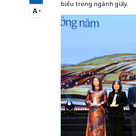
Cỡ chữ vừa
biểu trong ngành giấy.
A
+
Cỡ chữ lớn