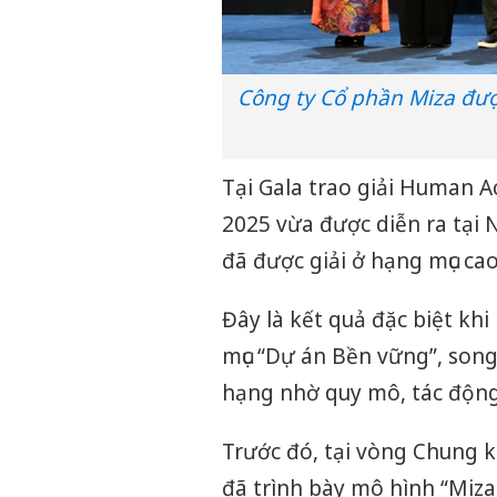
Công ty Cổ phần Miza đượ
Tại Gala trao giải Human A
2025 vừa được diễn ra tại
đã được giải ở hạng mục ca
Đây là kết quả đặc biệt kh
mục “Dự án Bền vững”, son
hạng nhờ quy mô, tác động v
Trước đó, tại vòng Chung k
đã trình bày mô hình “Miza