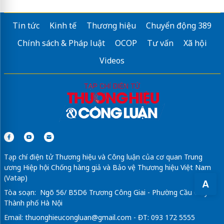
Tin tức
Kinh tế
Thương hiệu
Chuyển động 389
Chính sách & Pháp luật
OCOP
Tư vấn
Xã hội
Videos
Tạp chí điện tử Thương hiệu và Công luận của cơ quan Trung
ương Hiệp hội Chống hàng giả và Bảo vệ Thương hiệu Việt Nam
(Vatap)
A
Tòa soạn: Ngõ 56/ B5D6 Trương Công Giai - Phường Cầu Giấy -
Thành phố Hà Nội
Email:
thuonghieucongluan@gmail.com
- ĐT: 093 172 5555