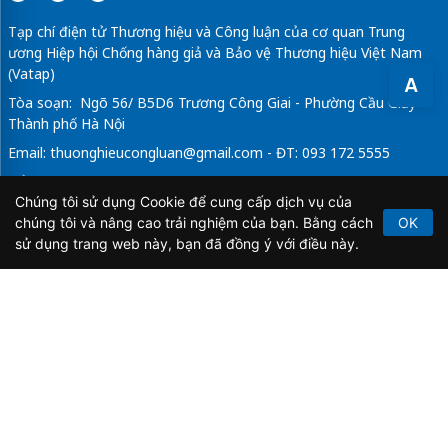
Tạp chí điện tử Thương hiệu và Công luận của cơ quan Trung
ương Hiệp hội Chống hàng giả và Bảo vệ Thương hiệu Việt Nam
(Vatap)
A
Tòa soạn: Ngõ 56/ B5D6 Trương Công Giai - Phường Cầu Giấy -
Thành phố Hà Nội
Email:
thuonghieucongluan@gmail.com
- ĐT: 093 172 5555
Tổng Biên Tập: Vũ Đức Thuận
Chúng tôi sử dụng Cookie để cung cấp dịch vụ của
Giấy phép hoạt động báo chí điện tử số 64/GP-BTTTT do Bộ
chúng tôi và nâng cao trải nghiệm của bạn. Bằng cách
OK
Thông tin và Truyền thông cấp ngày 21/2/2020.
sử dụng trang web này, bạn đã đồng ý với điều này.
Copyright © 2026
TẠP CHÍ THƯƠNG HIỆU & CÔNG
LUẬN
. All Rights Reserved.
Bản quyền thuộc Tạp chí Thương hiệu và Công luận. Cấm
sao chép dưới mọi hình thức nếu không có sự chấp thuận
bằng văn bản.