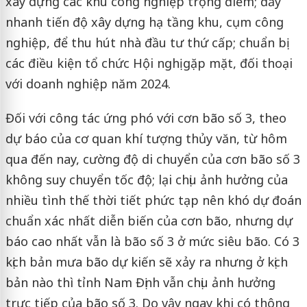
xây dựng các khu công nghiệp trọng điểm; đẩy
nhanh tiến độ xây dựng hạ tầng khu, cụm công
nghiệp, để thu hút nhà đầu tư thứ cấp; chuẩn bị
các điều kiện tổ chức Hội nghị gặp mặt, đối thoại
với doanh nghiệp năm 2024.
Đối với công tác ứng phó với cơn bão số 3, theo
dự báo của cơ quan khí tượng thủy văn, từ hôm
qua đến nay, cường độ di chuyển của cơn bão số 3
không suy chuyển tốc độ; lại chịu ảnh hưởng của
nhiều tình thế thời tiết phức tạp nên khó dự đoán
chuẩn xác nhất diễn biến của cơn bão, nhưng dự
báo cao nhất vẫn là bão số 3 ở mức siêu bão. Có 3
kịch bản mưa bão dự kiến sẽ xảy ra nhưng ở kịch
bản nào thì tỉnh Nam Định vẫn chịu ảnh hưởng
trực tiếp của bão số 3. Do vậy ngay khi có thông