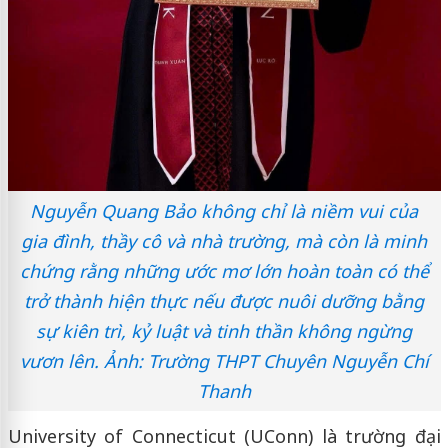
Nguyễn Quang Bảo không chỉ là niềm vui của
gia đình, thầy cô và nhà trường, mà còn là minh
chứng rằng những ước mơ lớn hoàn toàn có thể
trở thành hiện thực nếu được nuôi dưỡng bằng
sự kiên trì, kỷ luật và tinh thần không ngừng
vươn lên. Ảnh: Trường THPT Chuyên Nguyễn Chí
Thanh
University of Connecticut (UConn) là trường đại