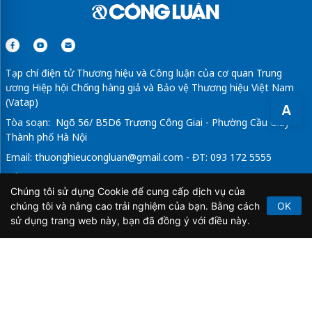
Tạp chí điện tử Thương hiệu và Công luận của cơ quan Trung
ương Hiệp hội Chống hàng giả và Bảo vệ Thương hiệu Việt Nam
(Vatap)
A
Tòa soạn: Ngõ 56/ B5D6 Trương Công Giai - Phường Cầu Giấy -
Thành phố Hà Nội
Email:
thuonghieucongluan@gmail.com
- ĐT: 093 172 5555
Tổng Biên Tập: Vũ Đức Thuận
Chúng tôi sử dụng Cookie để cung cấp dịch vụ của
Giấy phép hoạt động báo chí điện tử số 64/GP-BTTTT do Bộ
chúng tôi và nâng cao trải nghiệm của bạn. Bằng cách
OK
Thông tin và Truyền thông cấp ngày 21/2/2020.
sử dụng trang web này, bạn đã đồng ý với điều này.
Copyright © 2026
TẠP CHÍ THƯƠNG HIỆU & CÔNG
LUẬN
. All Rights Reserved.