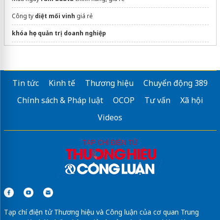
Công ty
diệt mối vinh
giá rẻ
khóa học quản trị doanh nghiệp
Sửa máy rửa bát bosch
Tin tức
Kinh tế
Thương hiệu
Chuyển động 389
Chính sách & Pháp luật
OCOP
Tư vấn
Xã hội
Videos
Tạp chí điện tử Thương hiệu và Công luận của cơ quan Trung