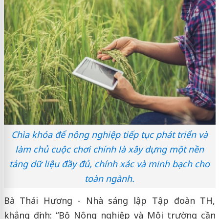
Chìa khóa để nông nghiệp tiếp tục phát triển và
làm chủ cuộc chơi chính là xây dựng một nền
tảng dữ liệu đầy đủ, chính xác và minh bạch cho
toàn ngành.
Bà Thái Hương - Nhà sáng lập Tập đoàn TH,
khẳng định: “Bộ Nông nghiệp và Môi trường cần