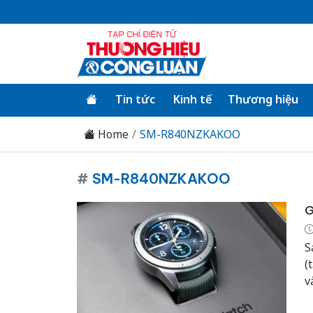
Tin tức
Kinh tế
Thương hiệu
Home
SM-R840NZKAKOO
#
SM-R840NZKAKOO
G
S
(
v