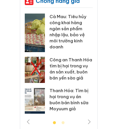
Chống hàng giả
 Tiêu hủy
Khẩn trương xác
Cà M
ai hàng
minh, xử lý sản
công
n phẩm
phẩm Slimaura
ngàn
, bảo vệ
Care x3 sử dụng
nhập 
ng kinh
giấy phép giả mạo
môi t
doan
Lào Cai xử lý 83 vụ
 Thanh Hóa
vi phạm thương mại
Công
i trong vụ
trong tháng 7
tìm b
uất, buôn
án sả
sào giả
bán y
Hưng Yên: Xử lý 6 hộ
kinh doanh bán
a: Tìm bị
Than
hàng giả mạo nhãn
g vụ án
hại t
hiệu Adidas, Nike
 bình sữa
buôn
giả
Moyu