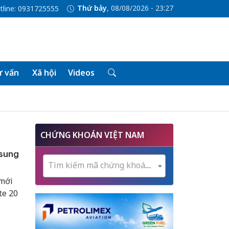
Thứ bảy
, 08/08/2026 - 23:27
tline: 0931725555
 vấn
Xã hội
Videos
CHỨNG KHOÁN VIỆT NAM
msung
Tìm kiếm mã chứng khoán...
 mới
te 20