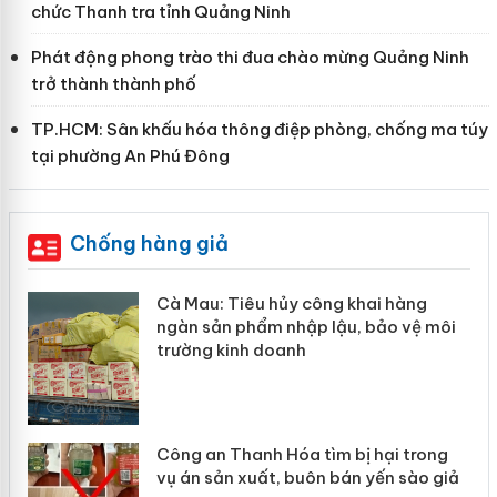
chức Thanh tra tỉnh Quảng Ninh
Phát động phong trào thi đua chào mừng Quảng Ninh
trở thành thành phố
TP.HCM: Sân khấu hóa thông điệp phòng, chống ma túy
tại phường An Phú Đông
Chống hàng giả
i hàng
Khẩn trương xác minh, xử lý sản 
ảo vệ môi
Slimaura Care x3 sử dụng giấy ph
giả mạo
ại trong
Lào Cai xử lý 83 vụ vi phạm thươn
ến sào giả
mại trong tháng 7