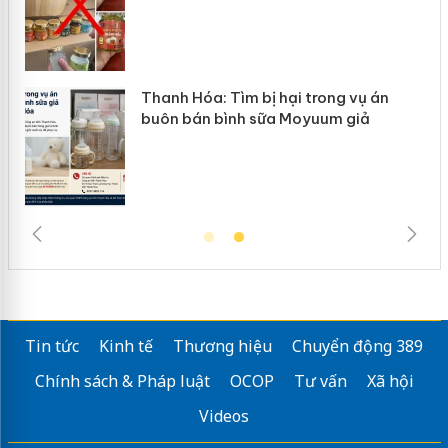
 vụ án
Hưng Yên: Xử lý 6 hộ kinh doanh b
 giả
hàng giả mạo nhãn hiệu Adidas, N
Tin tức
Kinh tế
Thương hiệu
Chuyển động 389
Chính sách & Pháp luật
OCOP
Tư vấn
Xã hội
Videos