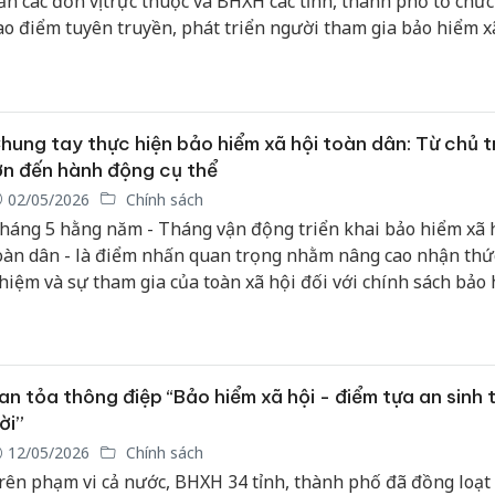
ẫn các đơn vị trực thuộc và BHXH các tỉnh, thành phố tổ chứ
ao điểm tuyên truyền, phát triển người tham gia bảo hiểm x
ảo hiểm y tế trong tháng 5 - Tháng vận động triển khai BH
ân.
hung tay thực hiện bảo hiểm xã hội toàn dân: Từ chủ 
ớn đến hành động cụ thể
02/05/2026
Chính sách
háng 5 hằng năm - Tháng vận động triển khai bảo hiểm xã 
oàn dân - là điểm nhấn quan trọng nhằm nâng cao nhận thức
hiệm và sự tham gia của toàn xã hội đối với chính sách bảo
ã hội. Qua từng năm triển khai, mục tiêu bảo hiểm xã hội to
iếp tục được cụ thể hóa bằng những kết quả thiết thực tron
ộng diện bao phủ, bảo đảm quyền lợi người tham gia và củn
ền tảng an sinh xã hội bền vững.
an tỏa thông điệp “Bảo hiểm xã hội - điểm tựa an sinh 
ời”
12/05/2026
Chính sách
rên phạm vi cả nước, BHXH 34 tỉnh, thành phố đã đồng loạt 