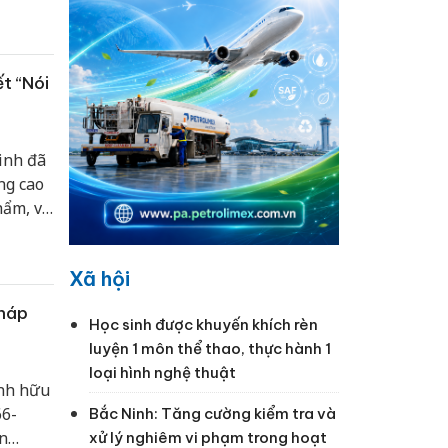
ành
TP.Hồ
t “Nói
inh đã
ng cao
ẩm, vì
hong
Xã hội
pháp
Học sinh được khuyến khích rèn
luyện 1 môn thể thao, thực hành 1
loại hình nghệ thuật
ênh hữu
66-
Bắc Ninh: Tăng cường kiểm tra và
n
xử lý nghiêm vi phạm trong hoạt