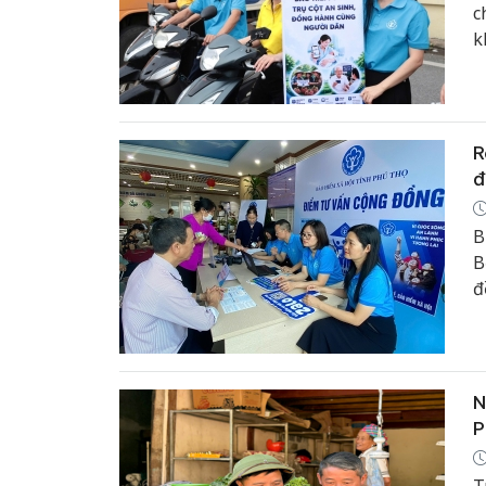
c
k
t
R
đ
B
B
đ
đ
t
N
P