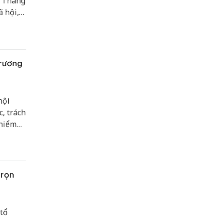
c Tháng
ã hội,
XH toàn
trương
hội
, trách
 hiểm
àn dân
g mở
g cố
trọn
tổ