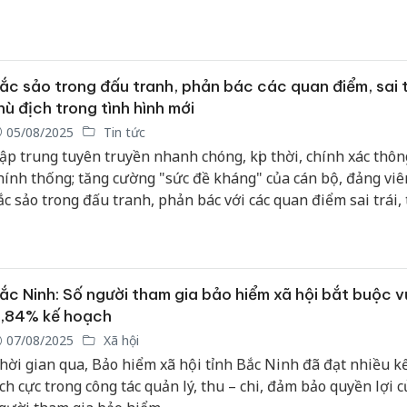
ruyền, phổ biến pháp luật phải ứng dụng công nghệ số để m
gười dân sớm được tiếp cận và hiểu rõ các chính sách của Đ
hà nước.
ắc sảo trong đấu tranh, phản bác các quan điểm, sai t
hù địch trong tình hình mới
05/08/2025
Tin tức
ập trung tuyên truyền nhanh chóng, kịp thời, chính xác thôn
hính thống; tăng cường "sức đề kháng" của cán bộ, đảng viê
ắc sảo trong đấu tranh, phản bác với các quan điểm sai trái,
ịch trong tình hình mới là yêu cầu của Phó Thủ tướng Thườn
hính phủ Nguyễn Hòa Bình, Trưởng ban Chỉ đạo 35 Đảng ủ
hủ tại Hội nghị lần thứ nhất Ban Chỉ đạo 35 Đảng ủy Chính 
ắc Ninh: Số người tham gia bảo hiểm xã hội bắt buộc v
,84% kế hoạch
07/08/2025
Xã hội
hời gian qua, Bảo hiểm xã hội tỉnh Bắc Ninh đã đạt nhiều k
ích cực trong công tác quản lý, thu – chi, đảm bảo quyền lợi c