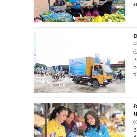
s
C
m
c
t
Đ
d
P
h
t
Đ
t
B