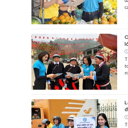
d
c
b
d
C
l
T
t
n
x
t
r
n
L
đ
T