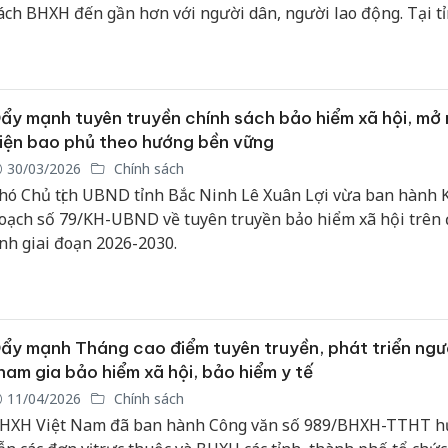
ách BHXH đến gần hơn với người dân, người lao động. Tại t
ai, chị Nguyễn Thị Oanh, viên chức BHXH cơ sở Mù Cang Chải,
ột trong những điển hình tiêu biểu khi nhiều năm liền đạt 
ao trong công tác tuyên truyền, vận động người dân tham g
ự nguyện.
ẩy mạnh tuyên truyền chính sách bảo hiểm xã hội, mở
iện bao phủ theo hướng bền vững
30/03/2026
Chính sách
hó Chủ tịch UBND tỉnh Bắc Ninh Lê Xuân Lợi vừa ban hành 
oạch số 79/KH-UBND về tuyên truyền bảo hiểm xã hội trên 
ỉnh giai đoạn 2026-2030.
ẩy mạnh Tháng cao điểm tuyên truyền, phát triển ngư
ham gia bảo hiểm xã hội, bảo hiểm y tế
11/04/2026
Chính sách
HXH Việt Nam đã ban hành Công văn số 989/BHXH-TTHT 