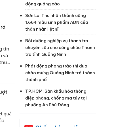
ọi
động quảng cáo
ảng,
Sơn La: Thu nhận thành công
1.664 mẫu sinh phẩm ADN của
rái
thân nhân liệt sĩ
Bồi dưỡng nghiệp vụ thanh tra
chuyên sâu cho công chức Thanh
g tin
tra tỉnh Quảng Ninh
n và
 thù
Phát động phong trào thi đua
g trực
chào mừng Quảng Ninh trở thành
y Chính
thành phố
phủ.
TP.HCM: Sân khấu hóa thông
ượt
điệp phòng, chống ma túy tại
phường An Phú Đông
ết quả
ủa