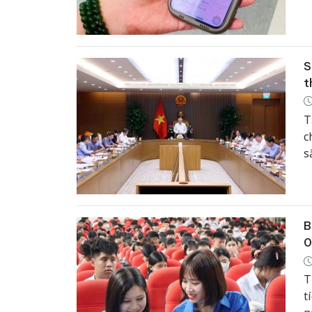
t
n
N
S
t
T
c
s
đ
C
p
B
0
T
t