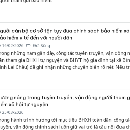
gười tham gia bảo hiểm.
Cà Mau:
công kh
ngàn sả
gười cán bộ cơ sở tận tụy đưa chính sách bảo hiểm xã
nhập lậu
ảo hiểm y tế đến với người dân
môi trườ
16/02/2026
Đời Sống
doanh
rong những năm gần đây, công tác tuyên truyền, vận động 
ân tham gia BHXH tự nguyện và BHYT hộ gia đình tại xã Bì
Công an
tìm bị hạ
tỉnh Lai Châu) đã ghi nhận những chuyển biến rõ nét. Nếu tr
án sản x
hông ít người còn tâm lý e dè, chưa thực sự hiểu hết ý nghĩa
bán yến 
hính sách, thì nay nhận thức về an sinh xã hội đã dần được 
ao, lan tỏa sâu rộng trong cộng đồng. Kết quả đáng trân trọ
Thanh Hó
ự đóng góp bền bỉ, thầm lặng của nhiều cá nhân tâm huyết, 
ương sáng trong tuyên truyền, vận động người tham g
hại tron
ó có chị Pờ Thị Lợi.
buôn bán
iểm xã hội tự nguyện
Moyuum 
25/03/2026
rong hành trình hướng tới mục tiêu BHXH toàn dân, công tá
ruyền, vận động chính sách luôn giữ vai trò là cầu nối đưa c