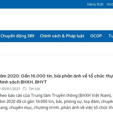
Hàng thật
Hot
Chuyển động 389
Chính sách & Pháp luật
OCOP
Tư
ăm 2020: Gần 16.000 tin, bài phản ánh về tổ chức thự
hính sách BHXH, BHYT
05/01/2021
Tin tức
heo báo cáo của Trung tâm Truyền thông (BHXH Việt Nam), 
ăm 2020 đã có gần 16.000 tin, bài, phóng sự, toạ đàm, chuyê
rang, chuyên mục, chương trình...phản ánh về việc tổ chức t