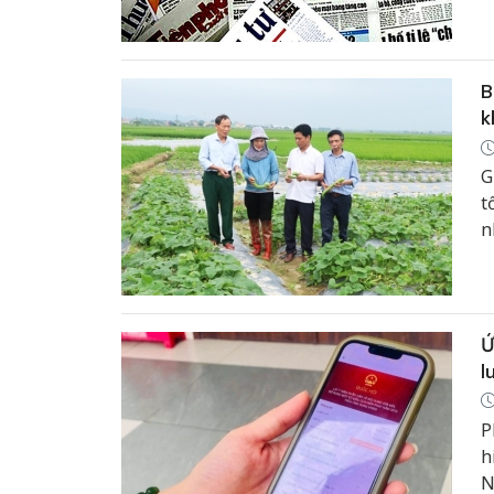
h
đ
C
B
k
G
t
n
s
t
Ứ
l
P
h
N