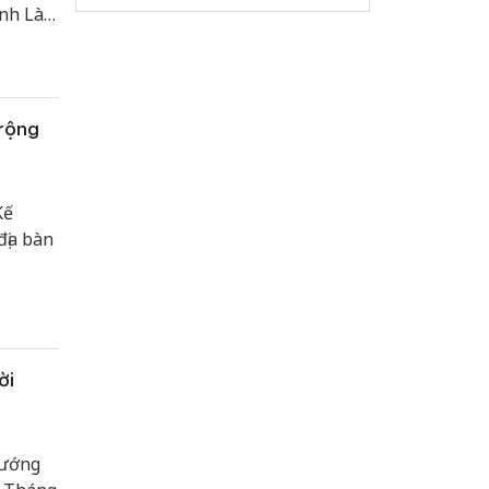
ỉnh Lào
 là
kết quả
ia BHXH
 rộng
Kế
địa bàn
ời
hướng