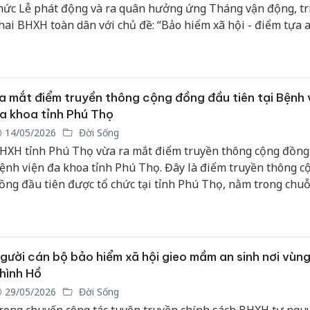
hức Lễ phát động và ra quân hưởng ứng Tháng vận động, tr
hai BHXH toàn dân với chủ đề: “Bảo hiểm xã hội - điểm tựa 
rọn đời”.
a mắt điểm truyền thông cộng đồng đầu tiên tại Bệnh 
a khoa tỉnh Phú Thọ
14/05/2026
Đời Sống
HXH tỉnh Phú Thọ vừa ra mắt điểm truyền thông cộng đồng 
ệnh viện đa khoa tỉnh Phú Thọ. Đây là điểm truyền thông c
ồng đầu tiên được tổ chức tại tỉnh Phú Thọ, nằm trong chuỗ
ộng hưởng ứng Tháng cao điểm tuyên truyền, phát triển n
ham gia BHXH, BHYT.
gười cán bộ bảo hiểm xã hội gieo mầm an sinh nơi vùn
hình Hồ
29/05/2026
Đời Sống