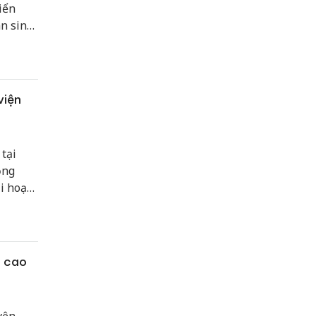
iển
an sinh
viện
tại
ộng
i hoạt
gười
g cao