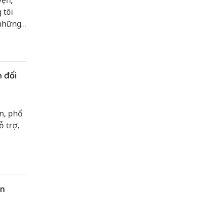
yện,
 tôi
 những
i cán
thân
 đối
n, phổ
ỗ trợ,
àn