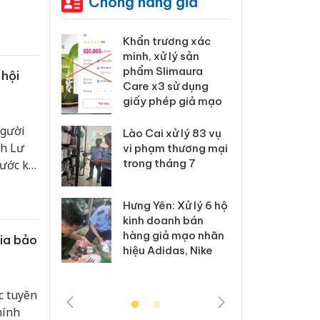
Chống hàng giả
 Tiêu hủy
Khẩn trương xác
Cà M
ai hàng
minh, xử lý sản
công
n phẩm
phẩm Slimaura
ngàn
 hội
, bảo vệ
Care x3 sử dụng
nhập 
ng kinh
giấy phép giả mạo
môi t
doan
người
Lào Cai xử lý 83 vụ
nh Lư
 Thanh Hóa
vi phạm thương mại
Công
i trong vụ
trong tháng 7
tìm b
ước kia
uất, buôn
án sả
 của
sào giả
bán y
nâng
Hưng Yên: Xử lý 6 hộ
ng ấy có
kinh doanh bán
a: Tìm bị
Than
trong
hàng giả mạo nhãn
ia bảo
g vụ án
hại t
hiệu Adidas, Nike
 bình sữa
buôn
giả
Moyu
c tuyên
hính