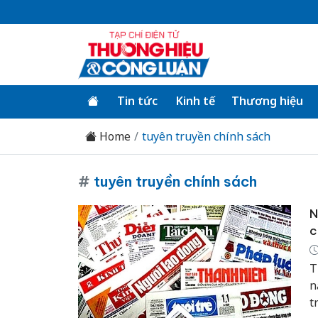
Tin tức
Kinh tế
Thương hiệu
Home
tuyên truyền chính sách
#
tuyên truyền chính sách
N
c
T
n
t