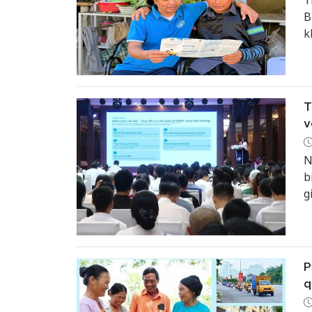
T
B
k
n
b
t
T
v
N
b
g
P
q