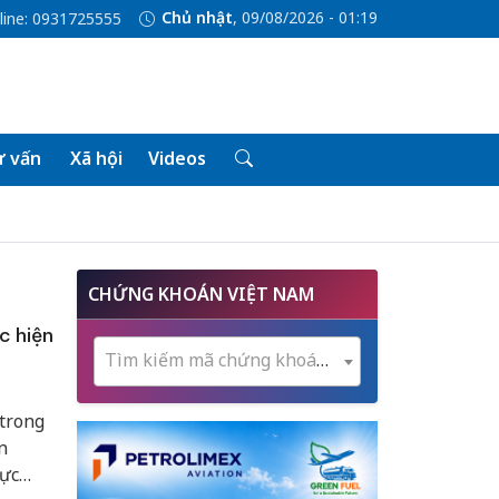
Chủ nhật
, 09/08/2026 - 01:19
line: 0931725555
 vấn
Xã hội
Videos
CHỨNG KHOÁN VIỆT NAM
c hiện
Tìm kiếm mã chứng khoán...
trong
n
hực