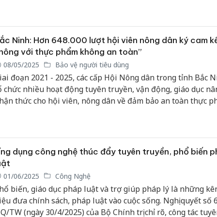
iện chính sách BHXH, BHYT, BHTN và các hoạt động của Ng
ược đăng tải trên các cơ quan báo chí Trung ương, Hà Nội, 
hí Minh.
ắc Ninh: Hơn 648.000 lượt hội viên nông dân ký cam kế
hông với thực phẩm không an toàn”
08/05/2025
Bảo vệ người tiêu dùng
iai đoạn 2021 - 2025, các cấp Hội Nông dân trong tỉnh Bắc N
ổ chức nhiều hoạt động tuyên truyền, vận động, giáo dục nâ
hận thức cho hội viên, nông dân về đảm bảo an toàn thực ph
ức khỏe cộng đồng gắn với các hoạt động công tác Hội và p
rào nông dân.
ng dụng công nghệ thúc đẩy tuyên truyền, phổ biến 
uật
01/06/2025
Công Nghệ
hổ biến, giáo dục pháp luật và trợ giúp pháp lý là những k
iệu đưa chính sách, pháp luật vào cuộc sống. Nghị quyết số 
Q/TW (ngày 30/4/2025) của Bộ Chính trị chỉ rõ, công tác tuyê