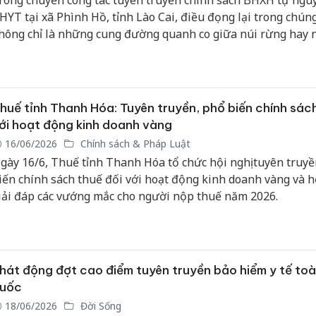
rong chuyến công tác tuyên truyền chính sách BHXH tự ngu
HYT tại xã Phình Hồ, tỉnh Lào Cai, điều đọng lại trong chúng
hông chỉ là những cung đường quanh co giữa núi rừng hay
ếp nhà bình yên nơi đại ngàn, mà còn là hình ảnh một ngườ
ộ BHXH chân chất, gần gũi, được bà con yêu quý như người 
rong gia đình.
huế tỉnh Thanh Hóa: Tuyên truyền, phổ biến chính sách
ới hoạt động kinh doanh vàng
16/06/2026
Chính sách & Pháp Luật
gày 16/6, Thuế tỉnh Thanh Hóa tổ chức hội nghị tuyên truyề
iến chính sách thuế đối với hoạt động kinh doanh vàng và h
iải đáp các vướng mắc cho người nộp thuế năm 2026.
hát động đợt cao điểm tuyên truyền bảo hiểm y tế to
uốc
18/06/2026
Đời Sống