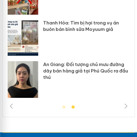
Hưng Yên: Xử lý 6 hộ kinh doanh bán
hàng giả mạo nhãn hiệu Adidas, Nike
ng
Cà Mau: Tiêu hủy công khai hàng
 đầu
ngàn sản phẩm nhập lậu, bảo vệ môi
trường kinh doanh