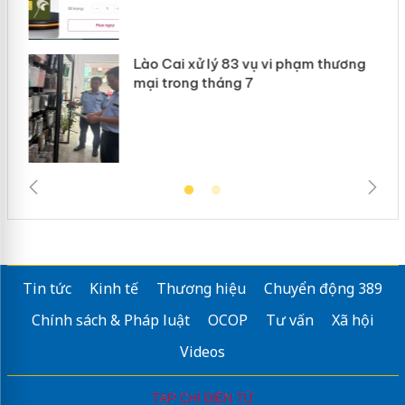
g
Lào Cai xử lý 83 vụ vi phạm thương
iả
mại trong tháng 7
Tin tức
Kinh tế
Thương hiệu
Chuyển động 389
Chính sách & Pháp luật
OCOP
Tư vấn
Xã hội
Videos