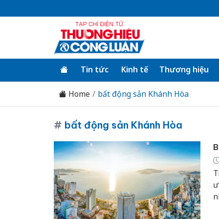
Tin tức
Kinh tế
Thương hiệu
Home
bất động sản Khánh Hòa
#
bất động sản Khánh Hòa
B
T
ư
n
n