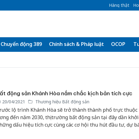
Hàng thật
Ho
Chuyển động 389
Chính sách & Pháp luật
OCOP
Tư
ất động sản Khánh Hòa nắm chắc kịch bản tích cực
20/04/2021
Thương hiệu Bất động sản
rước lộ trình Khánh Hòa sẽ trở thành thành phố trực thuộc
ơng đến năm 2030, thị trường bất động sản tại đây dần khởi 
hững dấu hiệu tích cực cùng các cơ hội thu hút đầu tư, dự b
hững cơn sóng tăng giá đất trong thời gian tới.