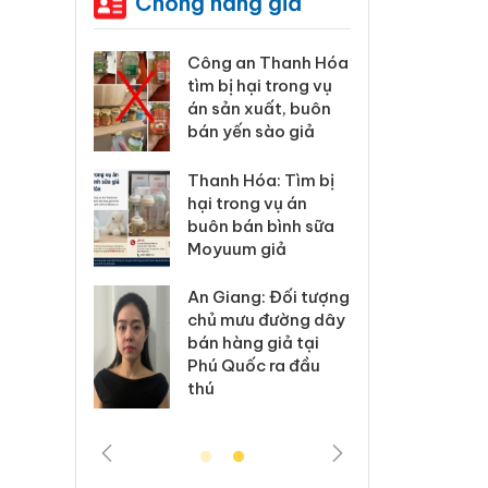
Chống hàng giả
xử lý 83 vụ
Công an Thanh Hóa
Lào C
 thương mại
tìm bị hại trong vụ
vi p
áng 7
án sản xuất, buôn
trong
bán yến sào giả
: Xử lý 6 hộ
Hưng 
Thanh Hóa: Tìm bị
anh bán
kinh
hại trong vụ án
ả mạo nhãn
hàng
buôn bán bình sữa
das, Nike
hiệu 
Moyuum giả
 Tiêu hủy
Cà M
An Giang: Đối tượng
ai hàng
công
chủ mưu đường dây
n phẩm
ngàn
bán hàng giả tại
, bảo vệ
nhập 
Phú Quốc ra đầu
ng kinh
môi t
thú
doan