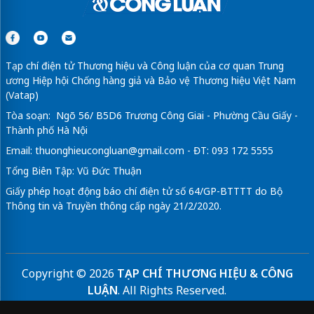
Tạp chí điện tử Thương hiệu và Công luận của cơ quan Trung
ương Hiệp hội Chống hàng giả và Bảo vệ Thương hiệu Việt Nam
(Vatap)
Tòa soạn: Ngõ 56/ B5D6 Trương Công Giai - Phường Cầu Giấy -
Thành phố Hà Nội
Email:
thuonghieucongluan@gmail.com
- ĐT: 093 172 5555
Tổng Biên Tập: Vũ Đức Thuận
Giấy phép hoạt động báo chí điện tử số 64/GP-BTTTT do Bộ
Thông tin và Truyền thông cấp ngày 21/2/2020.
Copyright © 2026
TẠP CHÍ THƯƠNG HIỆU & CÔNG
LUẬN
. All Rights Reserved.
Bản quyền thuộc Tạp chí Thương hiệu và Công luận. Cấm