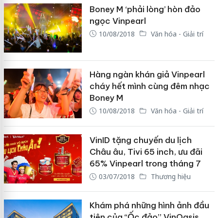
Boney M ‘phải lòng’ hòn đảo
ngọc Vinpearl
10/08/2018
Văn hóa - Giải trí
Hàng ngàn khán giả Vinpearl
cháy hết mình cùng đêm nhạc
Boney M
10/08/2018
Văn hóa - Giải trí
VinID tặng chuyến du lịch
Châu âu, Tivi 65 inch, ưu đãi
65% Vinpearl trong tháng 7
03/07/2018
Thương hiệu
Khám phá những hình ảnh đầu
tiên của “Ốc đảo” VinOasis