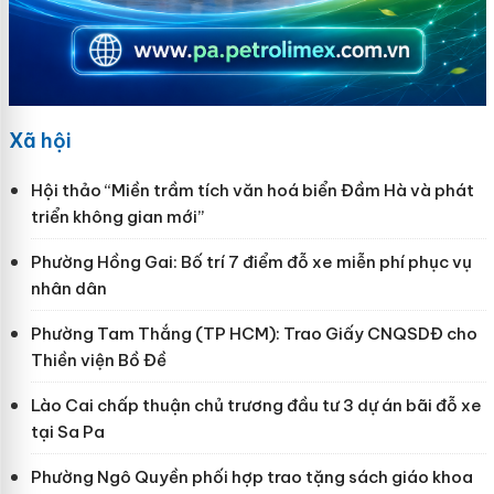
Xã hội
Hội thảo “Miền trầm tích văn hoá biển Đầm Hà và phát
triển không gian mới”
Phường Hồng Gai: Bố trí 7 điểm đỗ xe miễn phí phục vụ
nhân dân
Phường Tam Thắng (TP HCM): Trao Giấy CNQSDĐ cho
Thiền viện Bồ Đề
Lào Cai chấp thuận chủ trương đầu tư 3 dự án bãi đỗ xe
tại Sa Pa
Phường Ngô Quyền phối hợp trao tặng sách giáo khoa