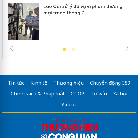
g
Lào Cai xử lý 83 vụ vi phạm thương
iả
mại trong tháng 7
Tin tức
Kinh tế
Thương hiệu
Chuyển động 389
Chính sách & Pháp luật
OCOP
Tư vấn
Xã hội
Videos