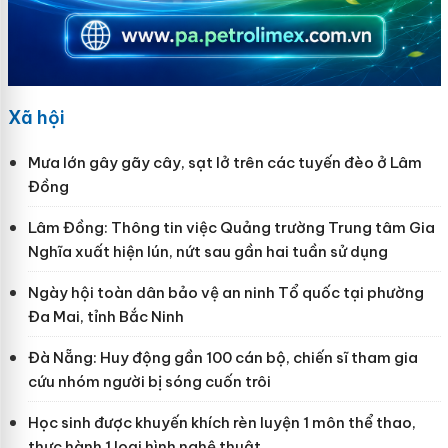
Xã hội
Mưa lớn gây gãy cây, sạt lở trên các tuyến đèo ở Lâm
Đồng
Lâm Đồng: Thông tin việc Quảng trường Trung tâm Gia
Nghĩa xuất hiện lún, nứt sau gần hai tuần sử dụng
Ngày hội toàn dân bảo vệ an ninh Tổ quốc tại phường
Đa Mai, tỉnh Bắc Ninh
Đà Nẵng: Huy động gần 100 cán bộ, chiến sĩ tham gia
cứu nhóm người bị sóng cuốn trôi
Học sinh được khuyến khích rèn luyện 1 môn thể thao,
thực hành 1 loại hình nghệ thuật