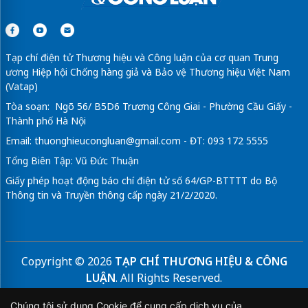
Tạp chí điện tử Thương hiệu và Công luận của cơ quan Trung
ương Hiệp hội Chống hàng giả và Bảo vệ Thương hiệu Việt Nam
(Vatap)
Tòa soạn: Ngõ 56/ B5D6 Trương Công Giai - Phường Cầu Giấy -
Thành phố Hà Nội
Email:
thuonghieucongluan@gmail.com
- ĐT: 093 172 5555
Tổng Biên Tập: Vũ Đức Thuận
Giấy phép hoạt động báo chí điện tử số 64/GP-BTTTT do Bộ
Thông tin và Truyền thông cấp ngày 21/2/2020.
Copyright © 2026
TẠP CHÍ THƯƠNG HIỆU & CÔNG
LUẬN
. All Rights Reserved.
Bản quyền thuộc Tạp chí Thương hiệu và Công luận. Cấm
Chúng tôi sử dụng Cookie để cung cấp dịch vụ của