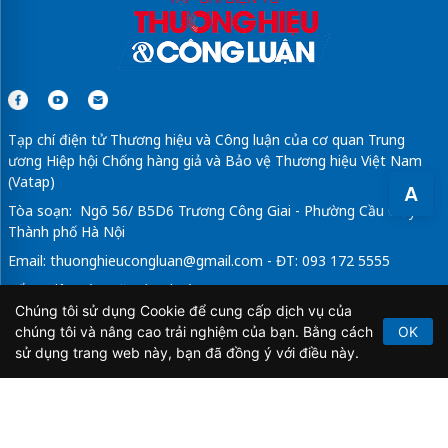
Tạp chí điện tử Thương hiệu và Công luận của cơ quan Trung
ương Hiệp hội Chống hàng giả và Bảo vệ Thương hiệu Việt Nam
(Vatap)
A
Tòa soạn: Ngõ 56/ B5D6 Trương Công Giai - Phường Cầu Giấy -
Thành phố Hà Nội
Email:
thuonghieucongluan@gmail.com
- ĐT: 093 172 5555
Tổng Biên Tập: Vũ Đức Thuận
Chúng tôi sử dụng Cookie để cung cấp dịch vụ của
Giấy phép hoạt động báo chí điện tử số 64/GP-BTTTT do Bộ
chúng tôi và nâng cao trải nghiệm của bạn. Bằng cách
OK
Thông tin và Truyền thông cấp ngày 21/2/2020.
sử dụng trang web này, bạn đã đồng ý với điều này.
Copyright © 2026
TẠP CHÍ THƯƠNG HIỆU & CÔNG