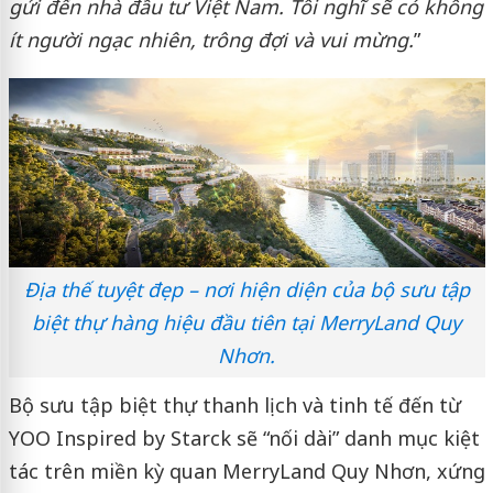
gửi đến nhà đầu tư Việt Nam. Tôi nghĩ sẽ có không
ít người ngạc nhiên, trông đợi và vui mừng.
”
Địa thế tuyệt đẹp – nơi hiện diện của bộ sưu tập
biệt thự hàng hiệu đầu tiên tại MerryLand Quy
Nhơn.
Bộ sưu tập biệt thự thanh lịch và tinh tế đến từ
YOO Inspired by Starck sẽ “nối dài” danh mục kiệt
tác trên miền kỳ quan MerryLand Quy Nhơn, xứng