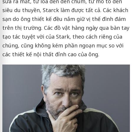
sửa ra mắt, từ loa đến đèn chùm, từ mô tô đến
siêu du thuyền, Starck làm được tất cả. Các khách
sạn do ông thiết kế đều nắm giữ vị thế đình đám
trên thị trường. Các đồ vật hàng ngày qua bàn tay
tạo tác tuyệt vời của Stark, theo cách riêng của
chúng, cũng không kém phần ngoạn mục so với
các thiết kế nội thất đỉnh cao của ông.