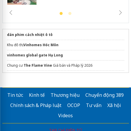
dán phim cách nhiệt ô tô
Khu đô thị
Vinhomes Hóc Môn
vinhomes global gate Hạ Long
Chung cư
The Flame Vine
Giá bán và Pháp lý 2026
Tổng hợp
mẫu nhà 2 tầng đẹp
hiện đại nhất bền bỉ thiết kế
Coastal Quảng Ngãi
Tin tức
Kinh tế
Thương hiệu
Chuyển động 389
Center Building Hapulico Complex
Chính sách & Pháp luật
OCOP
Tư vấn
Xã hội
Sửa máy rửa bát bosch
Videos