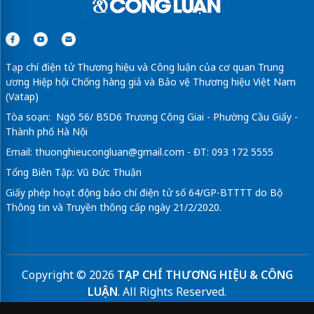
Tạp chí điện tử Thương hiệu và Công luận của cơ quan Trung
ương Hiệp hội Chống hàng giả và Bảo vệ Thương hiệu Việt Nam
(Vatap)
Tòa soạn: Ngõ 56/ B5D6 Trương Công Giai - Phường Cầu Giấy -
Thành phố Hà Nội
Email:
thuonghieucongluan@gmail.com
- ĐT: 093 172 5555
Tổng Biên Tập: Vũ Đức Thuận
Giấy phép hoạt động báo chí điện tử số 64/GP-BTTTT do Bộ
Thông tin và Truyền thông cấp ngày 21/2/2020.
Copyright © 2026
TẠP CHÍ THƯƠNG HIỆU & CÔNG
LUẬN
. All Rights Reserved.
Bản quyền thuộc Tạp chí Thương hiệu và Công luận. Cấm