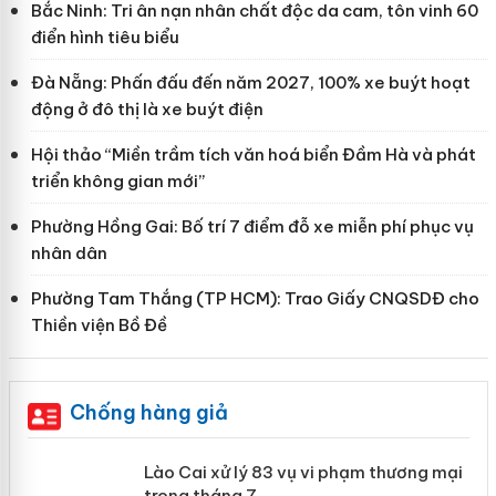
Bắc Ninh: Tri ân nạn nhân chất độc da cam, tôn vinh 60
điển hình tiêu biểu
Đà Nẵng: Phấn đấu đến năm 2027, 100% xe buýt hoạt
động ở đô thị là xe buýt điện
Hội thảo “Miền trầm tích văn hoá biển Đầm Hà và phát
triển không gian mới”
Phường Hồng Gai: Bố trí 7 điểm đỗ xe miễn phí phục vụ
nhân dân
Phường Tam Thắng (TP HCM): Trao Giấy CNQSDĐ cho
Thiền viện Bồ Đề
Chống hàng giả
 án
Lào Cai xử lý 83 vụ vi phạm thương
mại trong tháng 7