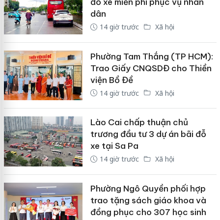
đỗ xe miễn phí phục vụ nhân
dân
14 giờ trước
Xã hội
Phường Tam Thắng (TP HCM):
Trao Giấy CNQSDĐ cho Thiền
viện Bồ Đề
14 giờ trước
Xã hội
Lào Cai chấp thuận chủ
trương đầu tư 3 dự án bãi đỗ
xe tại Sa Pa
14 giờ trước
Xã hội
Phường Ngô Quyền phối hợp
trao tặng sách giáo khoa và
đồng phục cho 307 học sinh