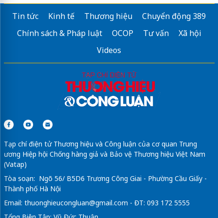
Tin tức
Kinh tế
Thương hiệu
Chuyển động 389
Chính sách & Pháp luật
OCOP
Tư vấn
Xã hội
Videos
Tạp chí điện tử Thương hiệu và Công luận của cơ quan Trung
ương Hiệp hội Chống hàng giả và Bảo vệ Thương hiệu Việt Nam
(Vatap)
Tòa soạn: Ngõ 56/ B5D6 Trương Công Giai - Phường Cầu Giấy -
Thành phố Hà Nội
Email:
thuonghieucongluan@gmail.com
- ĐT: 093 172 5555
Tổng Biên Tập: Vũ Đức Thuận