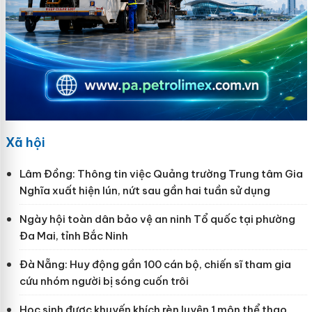
Xã hội
Lâm Đồng: Thông tin việc Quảng trường Trung tâm Gia
Nghĩa xuất hiện lún, nứt sau gần hai tuần sử dụng
Ngày hội toàn dân bảo vệ an ninh Tổ quốc tại phường
Đa Mai, tỉnh Bắc Ninh
Đà Nẵng: Huy động gần 100 cán bộ, chiến sĩ tham gia
cứu nhóm người bị sóng cuốn trôi
Học sinh được khuyến khích rèn luyện 1 môn thể thao,