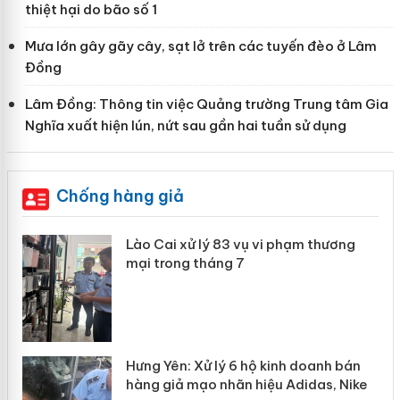
thiệt hại do bão số 1
Mưa lớn gây gãy cây, sạt lở trên các tuyến đèo ở Lâm
Đồng
Lâm Đồng: Thông tin việc Quảng trường Trung tâm Gia
Nghĩa xuất hiện lún, nứt sau gần hai tuần sử dụng
Chống hàng giả
m thương
Lào Cai: Khởi tố 2 chủ cơ sở làm g
hơn 22 tấn gạo Séng Cù Mường
Khương
oanh bán
Bảo vệ thương hiệu từ gốc: Đừng 
das, Nike
“mất bò mới lo làm chuồng”