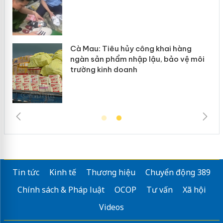
i hàng
Khẩn trương xác minh, xử lý sản 
ảo vệ môi
Slimaura Care x3 sử dụng giấy ph
giả mạo
Tin tức
Kinh tế
Thương hiệu
Chuyển động 389
Chính sách & Pháp luật
OCOP
Tư vấn
Xã hội
Videos