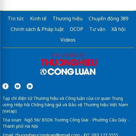
Tin tức
Kinh tế
Thương hiệu
Chuyển động 389
Chính sách & Pháp luật
OCOP
Tư vấn
Xã hội
Videos
Tạp chí điện tử Thương hiệu và Công luận của cơ quan Trung
ương Hiệp hội Chống hàng giả và Bảo vệ Thương hiệu Việt Nam
(Vatap)
Tòa soạn: Ngõ 56/ B5D6 Trương Công Giai - Phường Cầu Giấy -
Thành phố Hà Nội
Email:
thuonghieucongluan@gmail.com
- ĐT: 093 172 5555