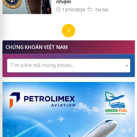
nhiệm
12/10/2024
Tin tức
1
CHỨNG KHOÁN VIỆT NAM
Tìm kiếm mã chứng khoán...